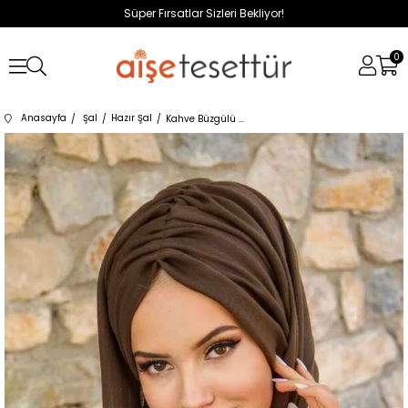
Süper Fırsatlar Sizleri Bekliyor!
0
Anasayfa
Şal
Hazır Şal
Kahve Büzgülü Hazır Şal