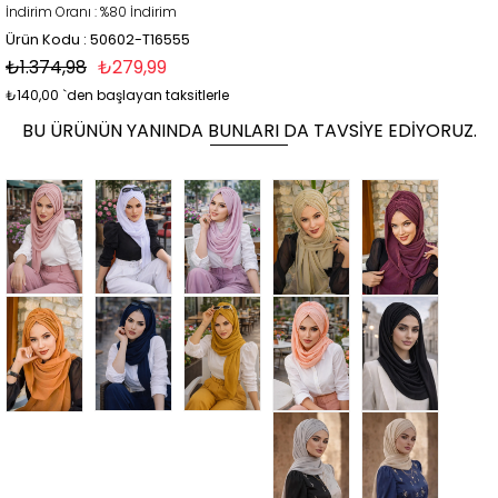
İndirim Oranı
:
%
80
İndirim
Ürün Kodu : 50602-T16555
₺1.374,98
₺279,99
₺140,00
`den başlayan taksitlerle
BU ÜRÜNÜN YANINDA BUNLARI DA TAVSIYE EDIYORUZ.