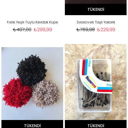
TÜKENDI
Fıstık Yeşili Tüylü Kıkırdak Küpe
Swarovski Taşlı Yakalık
₺407,00
₺299,99
₺769,98
₺229,99
TÜKENDI
TÜKENDI