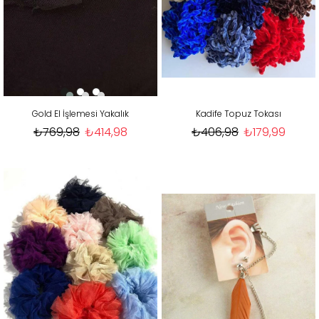
Gold El İşlemesi Yakalık
Kadife Topuz Tokası
₺769,98
₺414,98
₺406,98
₺179,99