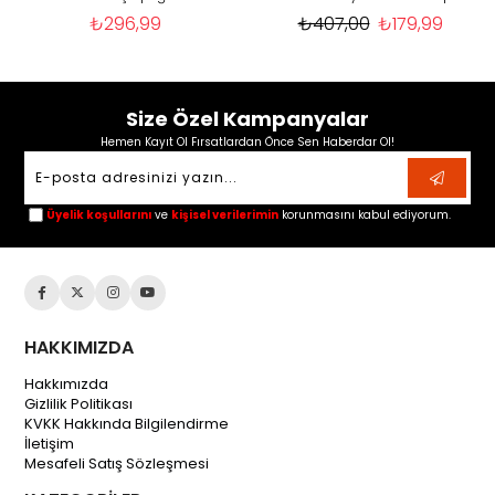
₺296,99
₺407,00
₺179,99
Size Özel Kampanyalar
Hemen Kayıt Ol Fırsatlardan Önce Sen Haberdar Ol!
Üyelik koşullarını
ve
kişisel verilerimin
korunmasını kabul ediyorum.
HAKKIMIZDA
Hakkımızda
Gizlilik Politikası
KVKK Hakkında Bilgilendirme
İletişim
Mesafeli Satış Sözleşmesi