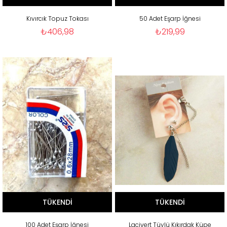
Kıvırcık Topuz Tokası
50 Adet Eşarp İğnesi
₺406,98
₺219,99
TÜKENDI
TÜKENDI
100 Adet Eşarp İğnesi
Lacivert Tüylü Kıkırdak Küpe