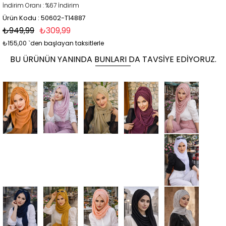
İndirim Oranı
:
%
67
İndirim
Ürün Kodu : 50602-T14887
₺949,99
₺309,99
₺155,00
`den başlayan taksitlerle
BU ÜRÜNÜN YANINDA BUNLARI DA TAVSIYE EDIYORUZ.