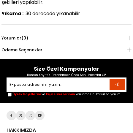
şekilleri yapılabilir.
Yıkama :
30 derecede yıkanabilir
Yorumlar
(0)
Ödeme Seçenekleri
Size Özel Kampanyalar
Hemen Kayıt Ol Fırsatlardan Önce Sen Haberdar Ol!
Üyelik koşullarını
ve
kişisel verilerimin
korunmasını kabul ediyorum.
HAKKIMIZDA