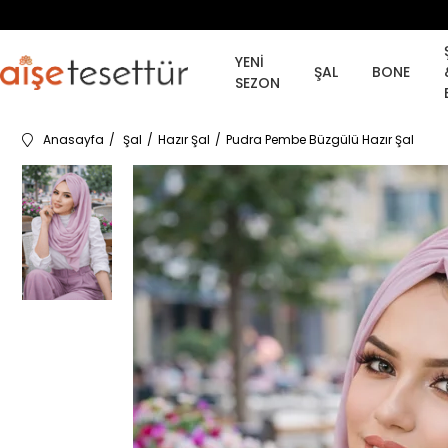
YENİ
ŞAL
BONE
SEZON
Anasayfa
Şal
Hazır Şal
Pudra Pembe Büzgülü Hazır Şal