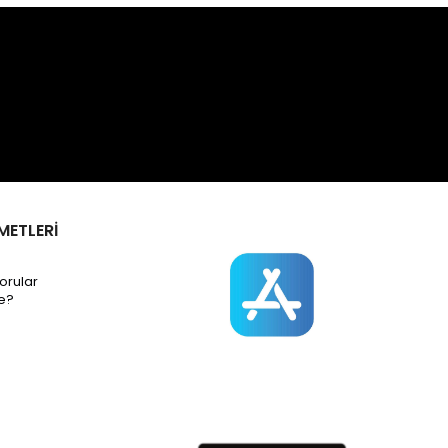
METLERİ
orular
e?