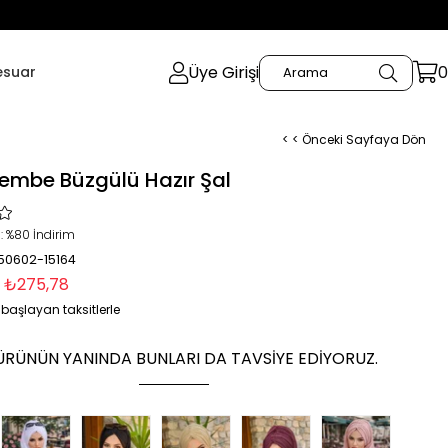
Üye Girişi
0
esuar
< < Önceki Sayfaya Dön
embe Büzgülü Hazır Şal
:
%
80
İndirim
 50602-15164
₺275,78
başlayan taksitlerle
ÜRÜNÜN YANINDA BUNLARI DA TAVSIYE EDIYORUZ.