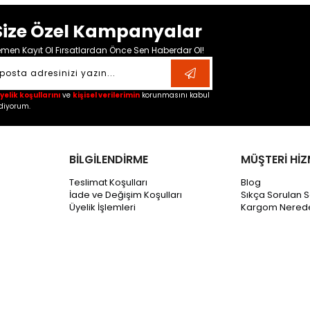
Size Özel Kampanyalar
men Kayıt Ol Fırsatlardan Önce Sen Haberdar Ol!
yelik koşullarını
ve
kişisel verilerimin
korunmasını kabul
diyorum.
BİLGİLENDİRME
MÜŞTERİ HİZ
Teslimat Koşulları
Blog
İade ve Değişim Koşulları
Sıkça Sorulan S
Üyelik İşlemleri
Kargom Nered