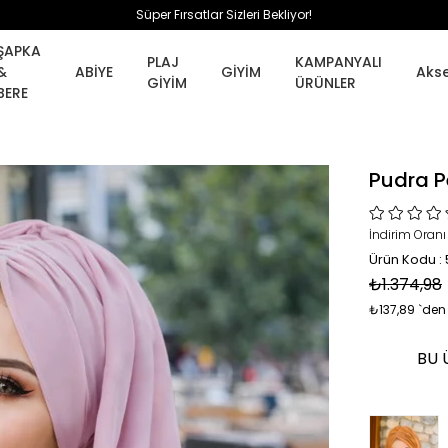
Süper Fırsatlar Sizleri Bekliyor!
ŞAPKA
PLAJ
KAMPANYALI
&
ABİYE
GİYİM
Aks
GİYİM
ÜRÜNLER
BERE
Pudra P
İndirim Oranı
Ürün Kodu :
₺1.374,98
₺137,89
`den 
BU 