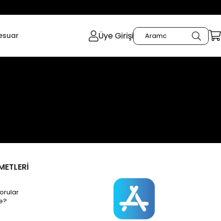
Üye Girişi
esuar
METLERİ
orular
e?