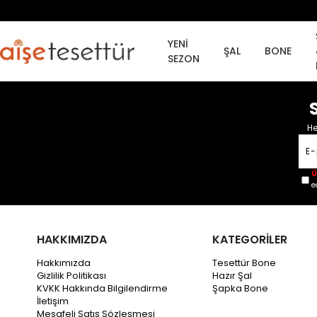
YENİ
ŞAL
BONE
SEZON
He
Ü
e
HAKKIMIZDA
KATEGORİLER
Hakkımızda
Tesettür Bone
Gizlilik Politikası
Hazır Şal
KVKK Hakkında Bilgilendirme
Şapka Bone
İletişim
Mesafeli Satış Sözleşmesi