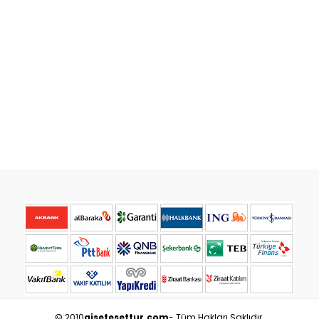
© 2010
aisetesettur.com
- Tüm Hakları Saklıdır.