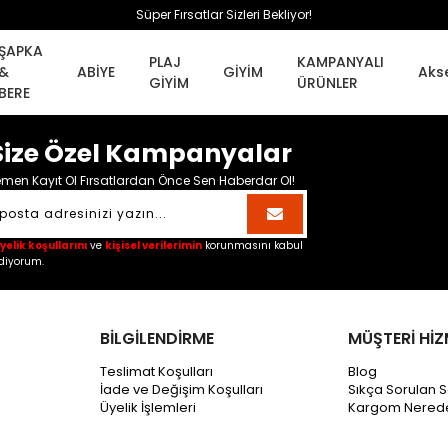
Süper Fırsatlar Sizleri Bekliyor!
ŞAPKA
PLAJ
KAMPANYALI
&
ABİYE
GİYİM
Aks
GİYİM
ÜRÜNLER
BERE
Size Özel Kampanyalar
men Kayıt Ol Fırsatlardan Önce Sen Haberdar Ol!
yelik koşullarını
ve
kişisel verilerimin
korunmasını kabul
diyorum.
BİLGİLENDİRME
MÜŞTERİ HİZ
Teslimat Koşulları
Blog
İade ve Değişim Koşulları
Sıkça Sorulan S
Üyelik İşlemleri
Kargom Nered