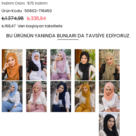
İndirim Oranı
:
%
75
İndirim
Ürün Kodu : 50602-T16450
₺1.374,98
₺336,94
₺168,47
`den başlayan taksitlerle
BU ÜRÜNÜN YANINDA BUNLARI DA TAVSIYE EDIYORUZ.