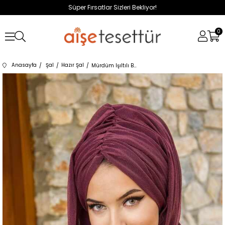
Süper Fırsatlar Sizleri Bekliyor!
0
Anasayfa
Şal
Hazır Şal
Mürdüm Işıltılı Büzgülü Hazır Şal