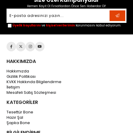
Hemen Kayıt Ol Fırsatlardan Önce Sen Haberdar Ol!
Üyelik koşullarını
ve
kişisel verilerimin
korunmasını kabul ediyorum.
HAKKIMIZDA
Hakkımızda
Gizlilik Politikası
KVKK Hakkında Bilgilendirme
İletişim
Mesafeli Satış Sözleşmesi
KATEGORİLER
Tesettür Bone
Hazır Şal
Şapka Bone
BİLGİLENDİRME