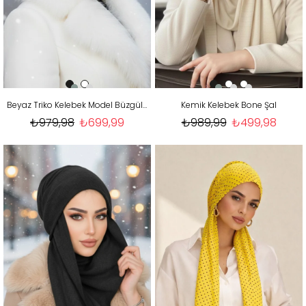
Beyaz Triko Kelebek Model Büzgülü Bone Şal
Kemik Kelebek Bone Şal
₺979,98
₺699,99
₺989,99
₺499,98