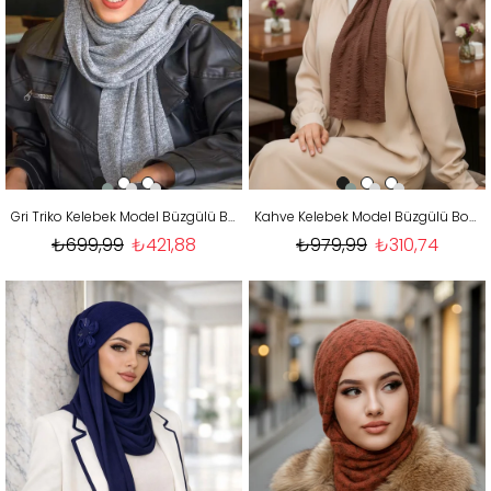
Gri Triko Kelebek Model Büzgülü Bone Şal
Kahve Kelebek Model Büzgülü Bone Şal
₺699,99
₺421,88
₺979,99
₺310,74