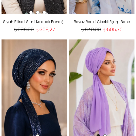
Siyah Piliseli Simli Kelebek Bone Şal
Beyaz Renkli Çiçekli Eşarp Bone
₺986,99
₺308,27
₺649,99
₺505,70