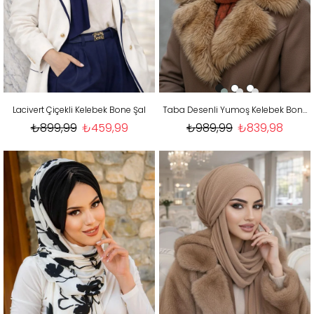
Lacivert Çiçekli Kelebek Bone Şal
Taba Desenli Yumoş Kelebek Bone Şal
₺899,99
₺459,99
₺989,99
₺839,98