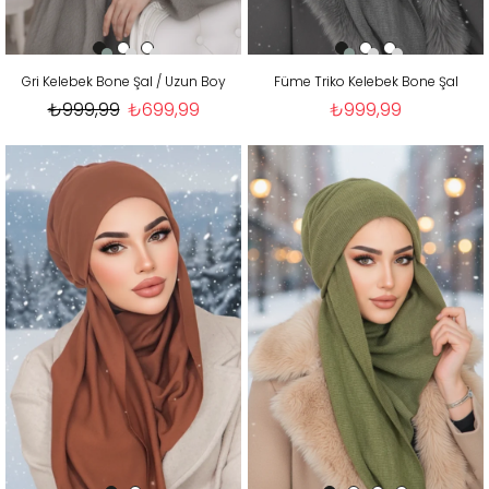
Gri Kelebek Bone Şal / Uzun Boy
Füme Triko Kelebek Bone Şal
₺999,99
₺699,99
₺999,99