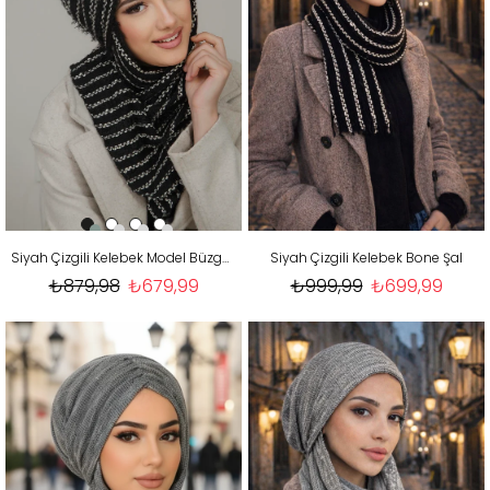
Siyah Çizgili Kelebek Model Büzgülü Bone Şal
Siyah Çizgili Kelebek Bone Şal
₺879,98
₺679,99
₺999,99
₺699,99