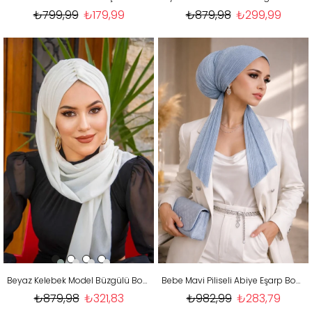
₺799,99
₺179,99
₺879,98
₺299,99
Beyaz Kelebek Model Büzgülü Bone Şal
Bebe Mavi Piliseli Abiye Eşarp Bone
₺879,98
₺321,83
₺982,99
₺283,79