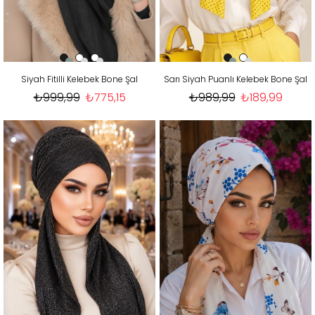
Siyah Fitilli Kelebek Bone Şal
Sarı Siyah Puanlı Kelebek Bone Şal
₺999,99
₺775,15
₺989,99
₺189,99