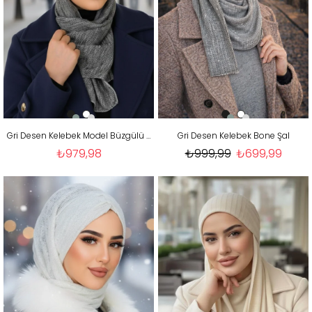
Gri Desen Kelebek Model Büzgülü Bone Şal
Gri Desen Kelebek Bone Şal
₺979,98
₺999,99
₺699,99