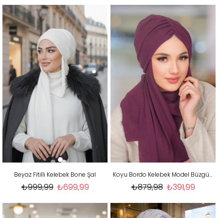
Beyaz Fitilli Kelebek Bone Şal
Koyu Bordo Kelebek Model Büzgülü Bone Şal
₺999,99
₺699,99
₺879,98
₺391,99