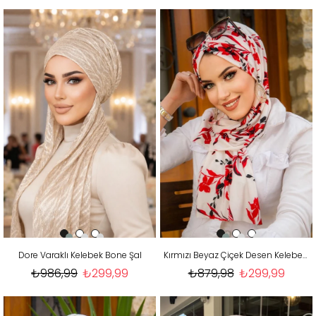
Dore Varaklı Kelebek Bone Şal
Kırmızı Beyaz Çiçek Desen Kelebek Bone Şal
₺986,99
₺299,99
₺879,98
₺299,99