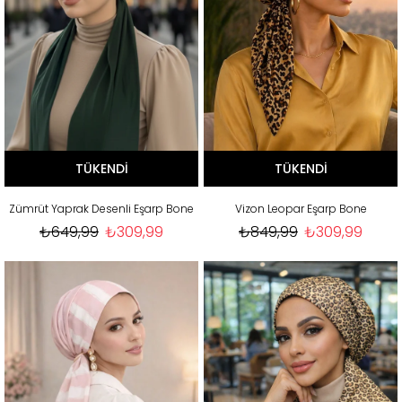
TÜKENDI
TÜKENDI
Zümrüt Yaprak Desenli Eşarp Bone
Vizon Leopar Eşarp Bone
₺649,99
₺309,99
₺849,99
₺309,99