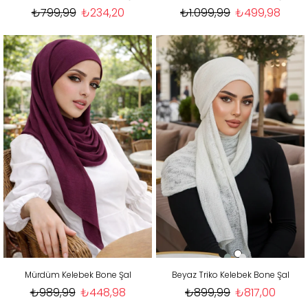
₺799,99
₺234,20
₺1.099,99
₺499,98
Mürdüm Kelebek Bone Şal
Beyaz Triko Kelebek Bone Şal
₺989,99
₺448,98
₺899,99
₺817,00