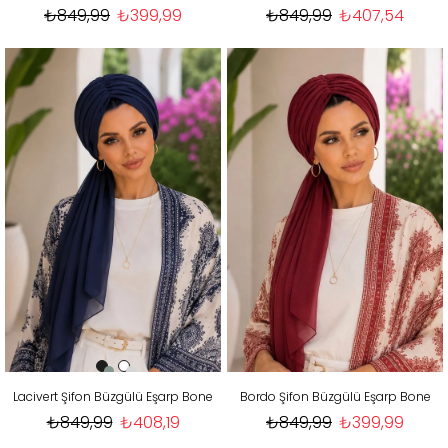
₺849,99
₺399,99
₺849,99
₺407,54
Lacivert Şifon Büzgülü Eşarp Bone
Bordo Şifon Büzgülü Eşarp Bone
₺849,99
₺408,19
₺849,99
₺399,99