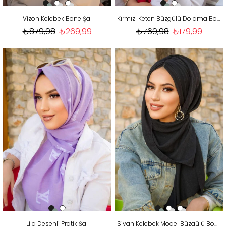
Vizon Kelebek Bone Şal
Kırmızı Keten Büzgülü Dolama Bone
₺879,98
₺269,99
₺769,98
₺179,99
Lila Desenli Pratik Şal
Siyah Kelebek Model Büzgülü Bone Şal