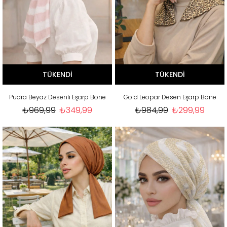
TÜKENDI
TÜKENDI
Pudra Beyaz Desenli Eşarp Bone
Gold Leopar Desen Eşarp Bone
₺969,99
₺349,99
₺984,99
₺299,99