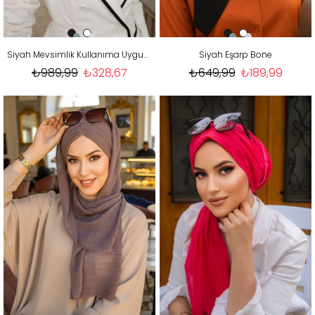
Siyah Mevsimlik Kullanıma Uygun Kelebek Bone Şal (likralı krep kumaştır)
Siyah Eşarp Bone
₺989,99
₺328,67
₺649,99
₺189,99