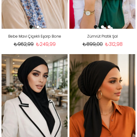
Bebe Mavi Çiçekli Eşarp Bone
Zümrüt Pratik Şal
₺962,99
₺249,99
₺899,00
₺312,98