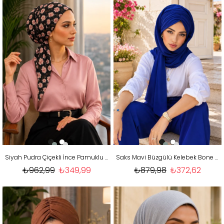
Siyah Pudra Çiçekli İnce Pamuklu Eşarp Bone
Saks Mavi Büzgülü Kelebek Bone Şal
₺962,99
₺349,99
₺879,98
₺372,62