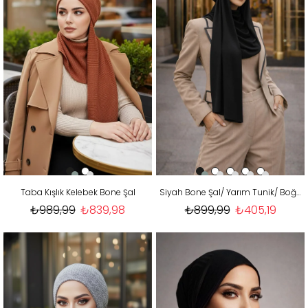
Taba Kışlık Kelebek Bone Şal
Siyah Bone Şal/ Yarım Tunik/ Boğazlı Panço
₺989,99
₺839,98
₺899,99
₺405,19