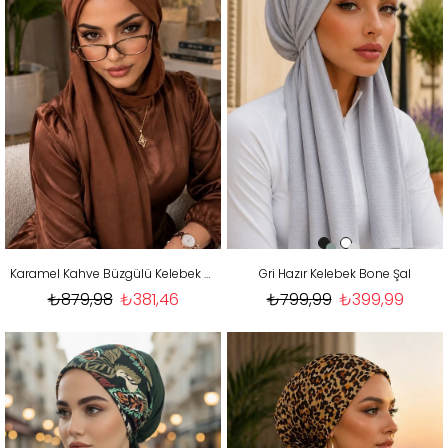
Karamel Kahve Büzgülü Kelebek Bone Şal
Gri Hazır Kelebek Bone Şal
₺879,98
₺381,46
₺799,99
₺399,99