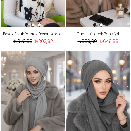
Beyaz Siyah Yaprak Desen Kelebek Model Büzgülü Bone Şal
Camel Kelebek Bone Şal
₺879,98
₺303,92
₺989,99
₺649,99