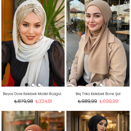
Beyaz Dore Kelebek Model Büzgülü Bone Şal
Bej Triko Kelebek Bone Şal
₺879,98
₺334,81
₺989,99
₺699,99