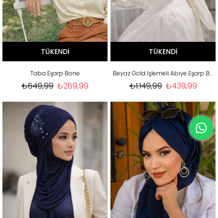
TÜKENDI
TÜKENDI
Taba Eşarp Bone
Beyaz Gold İşlemeli Abiye Eşarp Bone
₺649,99
₺269,99
₺1.149,99
₺439,99