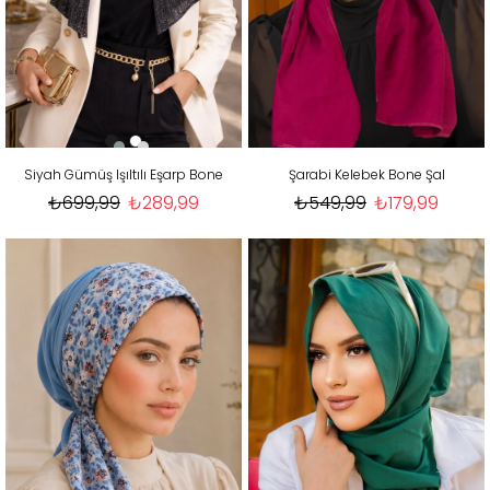
Siyah Gümüş Işıltılı Eşarp Bone
Şarabi Kelebek Bone Şal
₺699,99
₺289,99
₺549,99
₺179,99