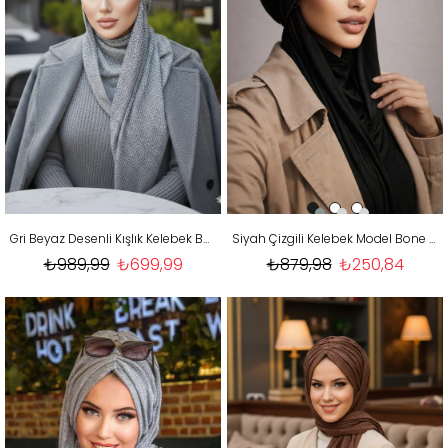
Gri Beyaz Desenli Kışlık Kelebek Bone Şal
Siyah Çizgili Kelebek Model Bone Şal
₺989,99
₺699,99
₺879,98
₺250,84