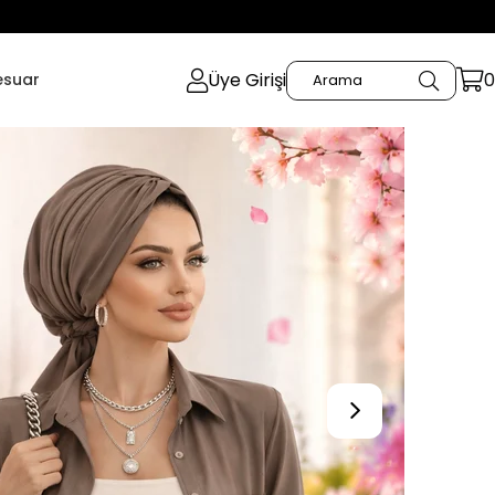
Üye Girişi
0
esuar