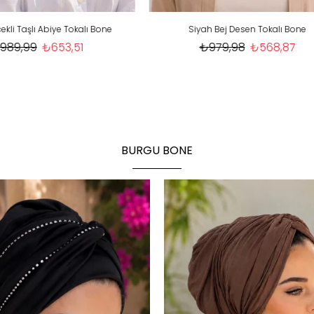
iyah Bej Desen Tokalı Bone
Siyah Beyaz Zebra Desenli Toka
₺979,98
₺568,87
₺879,98
₺419,99
BURGU BONE