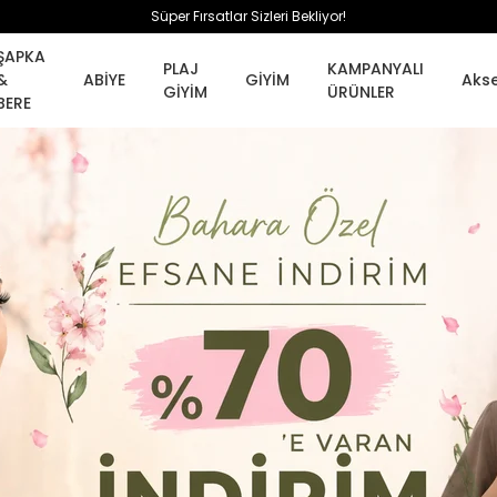
Süper Fırsatlar Sizleri Bekliyor!
ŞAPKA
PLAJ
KAMPANYALI
&
ABİYE
GİYİM
Aks
GİYİM
ÜRÜNLER
BERE