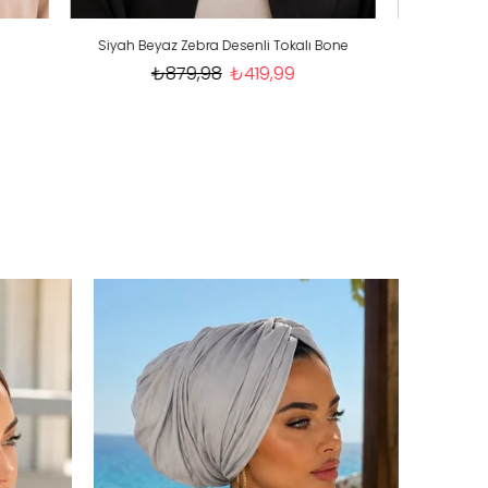
lı Bone
Kahve Yeşil Desenli Tokalı Bone
₺879,98
₺421,49