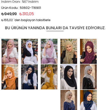
İndirim Oranı
:
%
67
İndirim
Ürün Kodu : 50602-T16901
₺949,99
₺310,05
₺155,02
`den başlayan taksitlerle
BU ÜRÜNÜN YANINDA BUNLARI DA TAVSIYE EDIYORUZ.
Tükendi