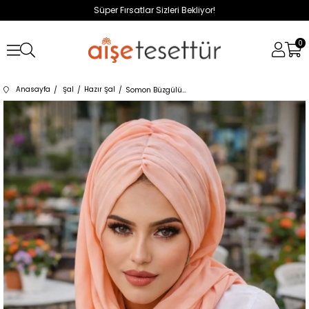
Süper Fırsatlar Sizleri Bekliyor!
0
Anasayfa
Şal
Hazır Şal
Somon Büzgülü Hazır Şal