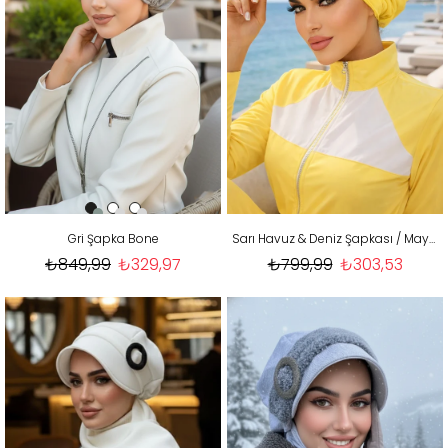
Gri Şapka Bone
Sarı Havuz & Deniz Şapkası / Mayo Üstüne Kullanılabilir
₺849,99
₺329,97
₺799,99
₺303,53