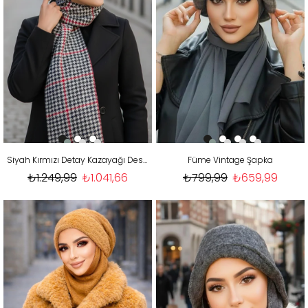
Siyah Kırmızı Detay Kazayağı Desen Tesettür Şapka
Füme Vintage Şapka
₺1.249,99
₺1.041,66
₺799,99
₺659,99