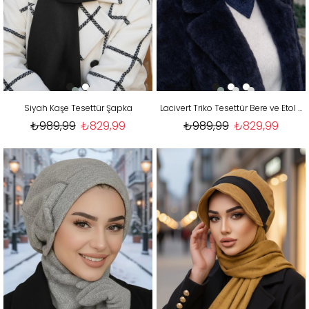
Siyah Kaşe Tesettür Şapka
Lacivert Triko Tesettür Bere ve Etol Takım
₺989,99
₺829,99
₺989,99
₺829,99