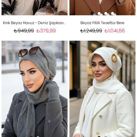
Kırık Beyaz Havuz - Deniz Şapkası / Mayo Üstüne Kullanılabilir
Beyaz Fitilli Tesettür Bere
₺949,99
₺379,99
₺1.249,99
₺1.041,66