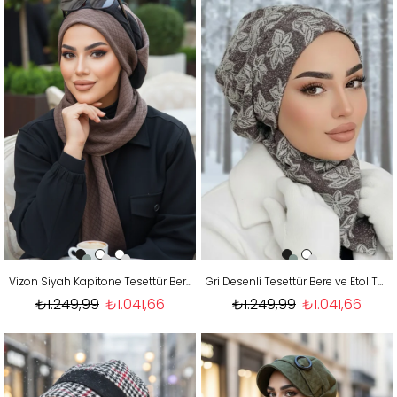
Vizon Siyah Kapitone Tesettür Bere
Gri Desenli Tesettür Bere ve Etol Takım
₺1.249,99
₺1.041,66
₺1.249,99
₺1.041,66