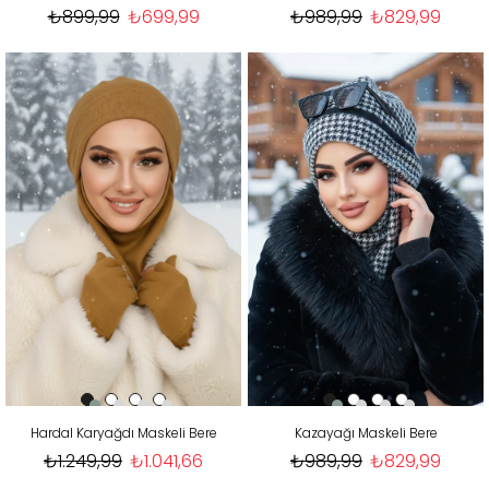
₺899,99
₺699,99
₺989,99
₺829,99
Hardal Karyağdı Maskeli Bere
Kazayağı Maskeli Bere
₺1.249,99
₺1.041,66
₺989,99
₺829,99