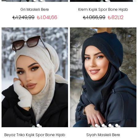
Gri Maskeli Bere
Krem Kışlık Spor Bone Hijab
₺1.249,99
₺1.041,66
₺1.066,99
₺821,12
Beyaz Triko Kışlık Spor Bone Hijab
Siyah Maskeli Bere