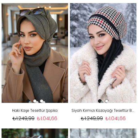
Haki Kaşe Tesettür Şapka
Siyah Kırmızı Kazayağı Tesettür Bere Şal
₺1.249,99
₺1.041,66
₺1.249,99
₺1.041,66