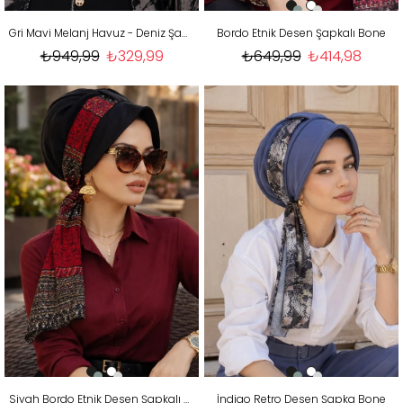
Gri Mavi Melanj Havuz - Deniz Şapkası / Mayo Üstüne Kullanılabilir
Bordo Etnik Desen Şapkalı Bone
₺949,99
₺329,99
₺649,99
₺414,98
Siyah Bordo Etnik Desen Şapkalı Bone
İndigo Retro Desen Şapka Bone