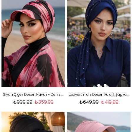
Siyah Çiçek Desen Havuz - Deniz Şapkası / Mayo Üstüne Kullanılabilir
Lacivert Yıldız Desen Fularlı Şapka Bone
₺999,99
₺359,99
₺649,99
₺419,99