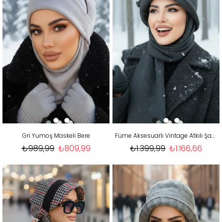
Gri Yumoş Maskeli Bere
Füme Aksesuarlı Vintage Atkılı Şapka
₺989,99
₺809,99
₺1.399,99
₺1.166,66