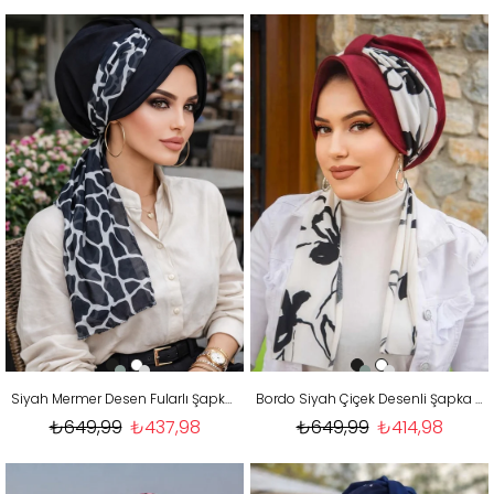
Siyah Mermer Desen Fularlı Şapka Bone
Bordo Siyah Çiçek Desenli Şapka Bone
₺649,99
₺437,98
₺649,99
₺414,98