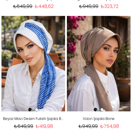
₺649,99
₺448,62
₺949,99
₺323,72
Beyaz Mavi Desen Fularlı Şapka Bone
Vizon Şapka Bone
₺649,99
₺419,98
₺949,99
₺754,98