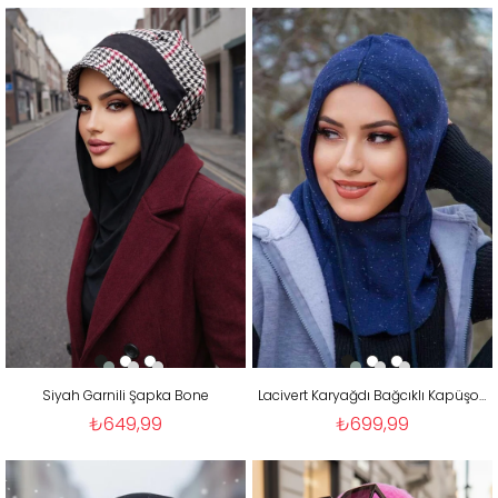
Siyah Garnili Şapka Bone
Lacivert Karyağdı Bağcıklı Kapüşon Bone
₺649,99
₺699,99