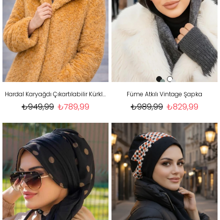
Hardal Karyağdı Çıkartılabilir Kürklü Maskeli Bere
Füme Atkılı Vintage Şapka
₺949,99
₺789,99
₺989,99
₺829,99