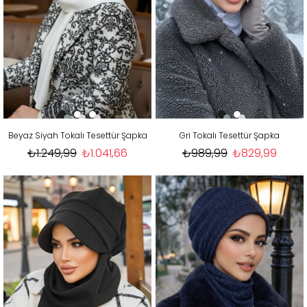
Beyaz Siyah Tokalı Tesettür Şapka
Gri Tokalı Tesettür Şapka
₺1.249,99
₺1.041,66
₺989,99
₺829,99