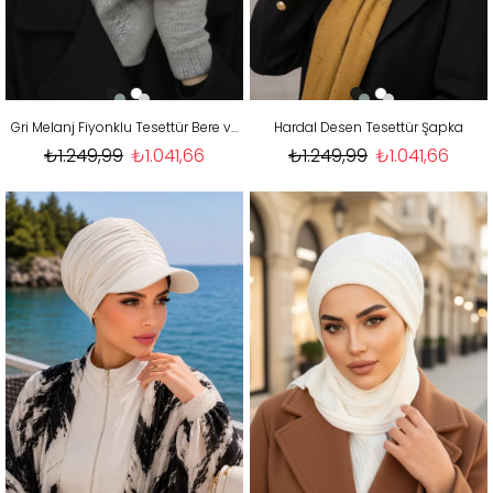
Gri Melanj Fiyonklu Tesettür Bere ve Etol Takım
Hardal Desen Tesettür Şapka
₺1.249,99
₺1.041,66
₺1.249,99
₺1.041,66