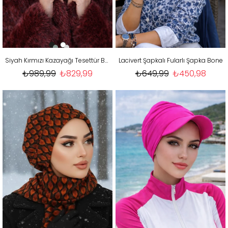
Siyah Kırmızı Kazayağı Tesettür Bere
Lacivert Şapkalı Fularlı Şapka Bone
₺989,99
₺829,99
₺649,99
₺450,98