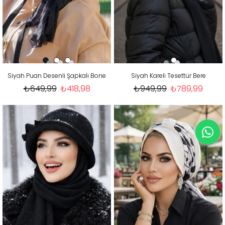
Siyah Puan Desenli Şapkalı Bone
Siyah Kareli Tesettür Bere
₺649,99
₺418,98
₺949,99
₺789,99