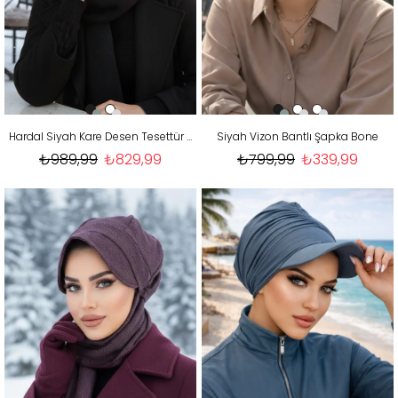
Hardal Siyah Kare Desen Tesettür Şapka
Siyah Vizon Bantlı Şapka Bone
₺989,99
₺829,99
₺799,99
₺339,99