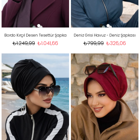
Bordo Kırçıl Desen Tesettür Şapka
Deniz Grisi Havuz - Deniz Şapkası
₺1.249,99
₺1.041,66
₺799,99
₺326,06