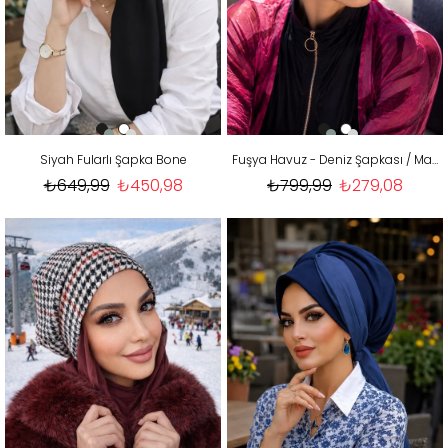
Siyah Fularlı Şapka Bone
Fuşya Havuz - Deniz Şapkası / Mayo Üstüne Kullanılabilir
₺649,99
₺450,98
₺799,99
₺279,08