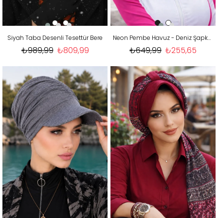
Siyah Taba Desenli Tesettür Bere
Neon Pembe Havuz - Deniz Şapkası / Mayo Üstüne Kullanılabilir
₺989,99
₺809,99
₺649,99
₺255,65