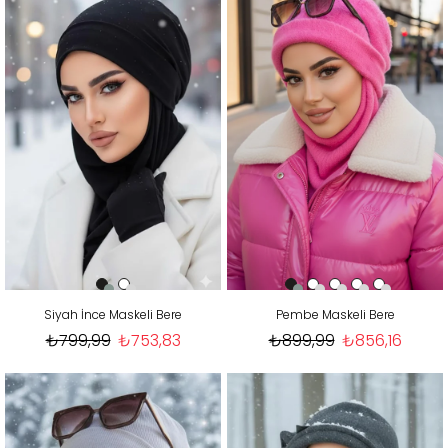
Siyah İnce Maskeli Bere
Pembe Maskeli Bere
₺799,99
₺753,83
₺899,99
₺856,16