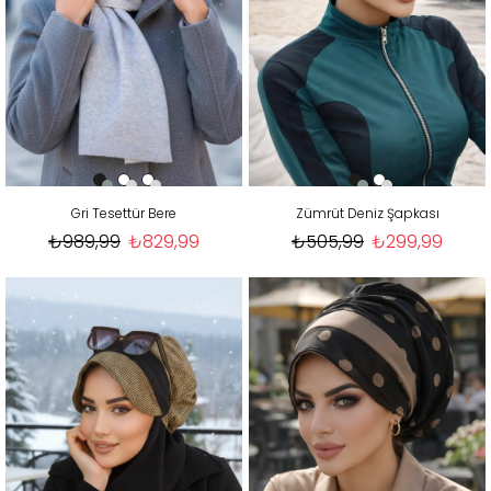
Gri Tesettür Bere
Zümrüt Deniz Şapkası
₺989,99
₺829,99
₺505,99
₺299,99