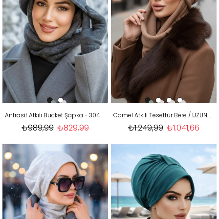
Antrasit Atkılı Bucket Şapka - 30400
Camel Atkılı Tesettür Bere / UZUN ATKILI
₺989,99
₺829,99
₺1.249,99
₺1.041,66