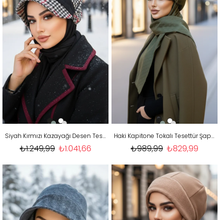
Siyah Kırmızı Kazayağı Desen Tesettür Şapka
Haki Kapitone Tokalı Tesettür Şapka
₺1.249,99
₺1.041,66
₺989,99
₺829,99