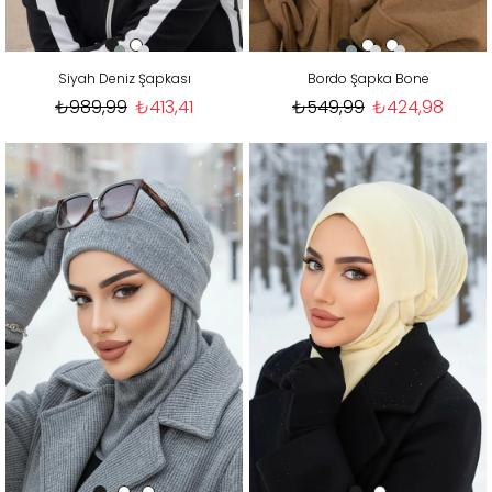
Siyah Deniz Şapkası
Bordo Şapka Bone
₺989,99
₺413,41
₺549,99
₺424,98