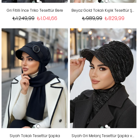
Gri Fitilli İnce Triko Tesettür Bere
Beyaz Gold Tokalı Kışlık Tesettür Şapka
₺1.249,99
₺1.041,66
₺989,99
₺829,99
Siyah Tokalı Tesettür Şapka
Siyah Gri Melanj Tesettür Şapka ve Etol Takım