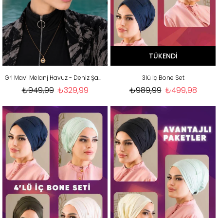
TÜKENDI
Gri Mavi Melanj Havuz - Deniz Şapkası / Mayo Üstüne Kullanılabilir
3lü İç Bone Set
₺949,99
₺329,99
₺989,99
₺499,98