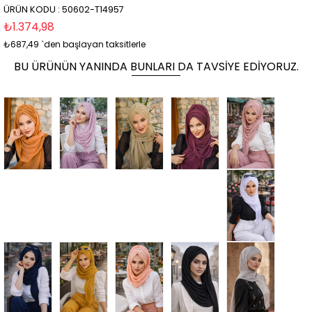
ÜRÜN KODU : 50602-T14957
₺1.374,98
₺687,49
`den başlayan taksitlerle
BU ÜRÜNÜN YANINDA BUNLARI DA TAVSIYE EDIYORUZ.