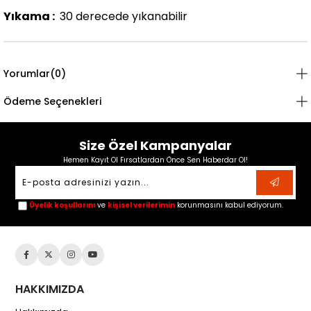
Yıkama :
30 derecede yıkanabilir
Yorumlar
(0)
Ödeme Seçenekleri
Size Özel Kampanyalar
Hemen Kayıt Ol Fırsatlardan Önce Sen Haberdar Ol!
Üyelik koşullarını
ve
kişisel verilerimin
korunmasını kabul ediyorum.
HAKKIMIZDA