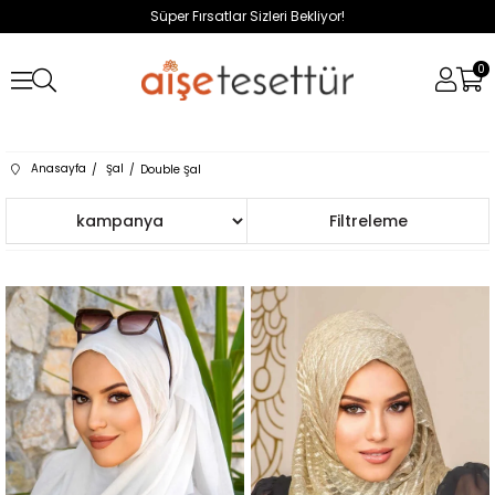
Süper Fırsatlar Sizleri Bekliyor!
0
Anasayfa
Şal
Double Şal
Sıralama
Filtreleme