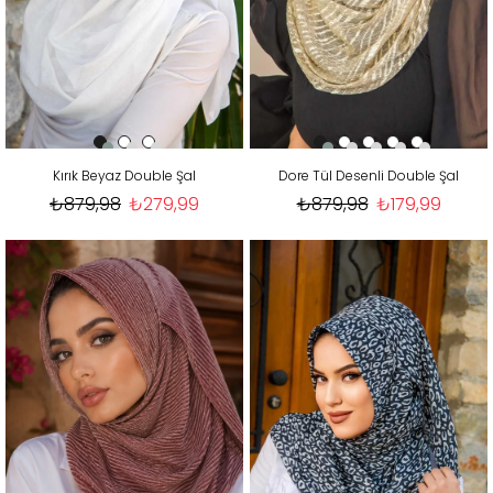
Kırık Beyaz Double Şal
Dore Tül Desenli Double Şal
₺879,98
₺279,99
₺879,98
₺179,99