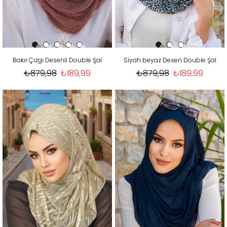
Bakır Çizgi Desenli Double Şal
Siyah beyaz Desen Double Şal
₺879,98
₺189,99
₺879,98
₺189,99