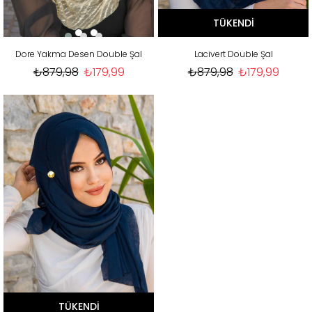
TÜKENDI
Dore Yakma Desen Double Şal
Lacivert Double Şal
₺879,98
₺179,99
₺879,98
₺179,99
TÜKENDI