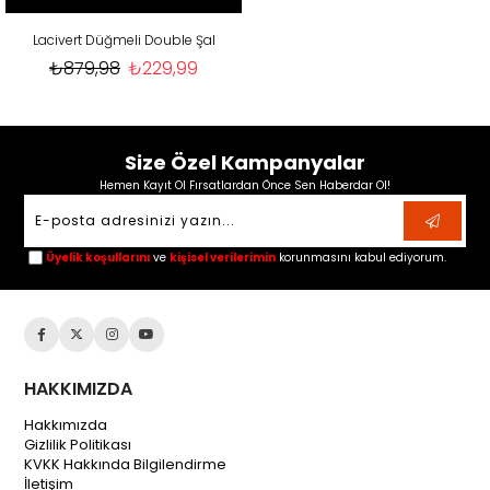
Lacivert Düğmeli Double Şal
₺879,98
₺229,99
Size Özel Kampanyalar
Hemen Kayıt Ol Fırsatlardan Önce Sen Haberdar Ol!
Üyelik koşullarını
ve
kişisel verilerimin
korunmasını kabul ediyorum.
HAKKIMIZDA
Hakkımızda
Gizlilik Politikası
KVKK Hakkında Bilgilendirme
İletişim