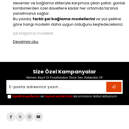
desenler ve bağlama stilleriyle karşımıza çıkan şallar; günlük
kombinlerden özel davetlere kadar her ortamda tarzınızı
yansıtmanızı sağlar.
farklı şal bağlama modellerini
Bu yazıda,
ve yüz şekline
göre hangi modelin daha uygun olduğunu keşfedeceksiniz.
şal bağlama modelleri
Devamını oku
Size Özel Kampanyalar
Hemen Kayıt Ol Fırsatlardan Önce Sen Haberdar Ol!
Üyelik koşullarını
ve
kişisel verilerimin
korunmasını kabul ediyorum.