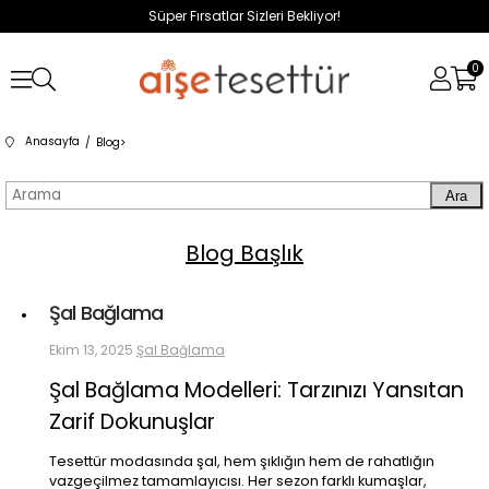
Süper Fırsatlar Sizleri Bekliyor!
0
Anasayfa
Blog
>
Ara
Blog Başlık
Şal Bağlama
Ekim 13, 2025
Şal Bağlama
Şal Bağlama Modelleri: Tarzınızı Yansıtan
Zarif Dokunuşlar
Tesettür modasında şal, hem şıklığın hem de rahatlığın
vazgeçilmez tamamlayıcısı. Her sezon farklı kumaşlar,