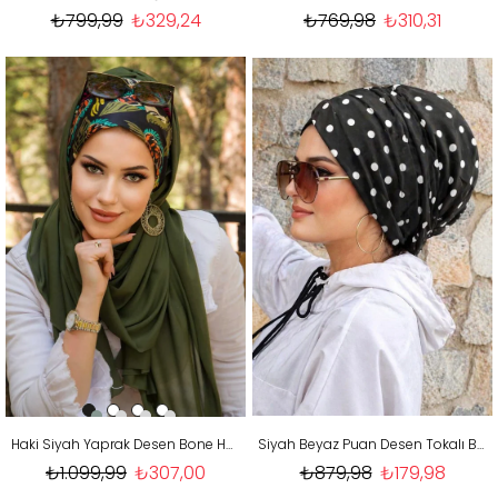
₺799,99
₺329,24
₺769,98
₺310,31
Haki Siyah Yaprak Desen Bone Hazır Şal
Siyah Beyaz Puan Desen Tokalı Bone
₺1.099,99
₺307,00
₺879,98
₺179,98