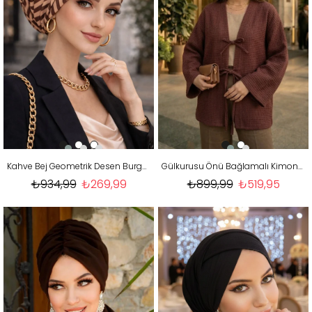
Kahve Bej Geometrik Desen Burgu Detaylı Bone
Gülkurusu Önü Bağlamalı Kimono Tunik / Likralı Ütü İstemez Kumaş
₺934,99
₺269,99
₺899,99
₺519,95