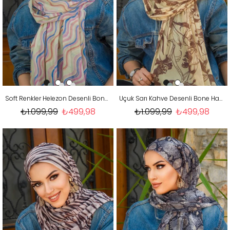
Soft Renkler Helezon Desenli Bone Hazır Şal
Uçuk Sarı Kahve Desenli Bone Hazır Şal
₺1.099,99
₺499,98
₺1.099,99
₺499,98