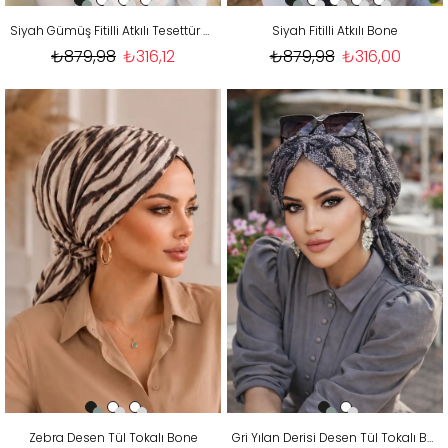
Siyah Gümüş Fitilli Atkılı Tesettür Bone
Siyah Fitilli Atkılı Bone
₺879,98
₺316,12
₺879,98
₺316,00
Zebra Desen Tül Tokalı Bone
Gri Yılan Derisi Desen Tül Tokalı Bone