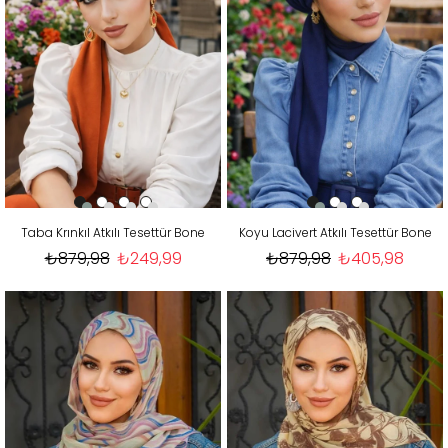
Taba Krınkıl Atkılı Tesettür Bone
Koyu Lacivert Atkılı Tesettür Bone
₺879,98
₺249,99
₺879,98
₺405,98