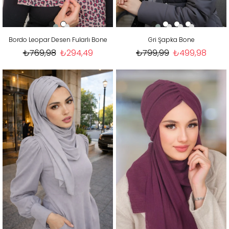
Bordo Leopar Desen Fularlı Bone
Gri Şapka Bone
₺769,98
₺294,49
₺799,99
₺499,98