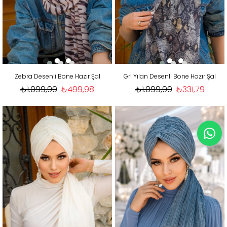
Zebra Desenli Bone Hazır Şal
Gri Yılan Desenli Bone Hazır Şal
₺1.099,99
₺499,98
₺1.099,99
₺331,79