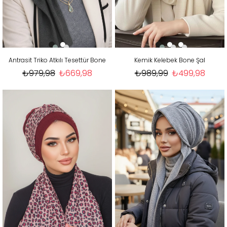
Antrasit Triko Atkılı Tesettür Bone
Kemik Kelebek Bone Şal
₺979,98
₺669,98
₺989,99
₺499,98