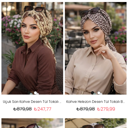
Uçuk Sarı Kahve Desen Tül Tokalı Bone
Kahve Helezon Desen Tül Tokalı Bone
₺879,98
₺247,77
₺879,98
₺279,99