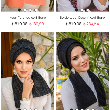
Neon Turuncu Atkılı Bone
Bordo Lepar Desenli Atkılı Bone
₺879,98
₺189,99
₺879,98
₺234,54