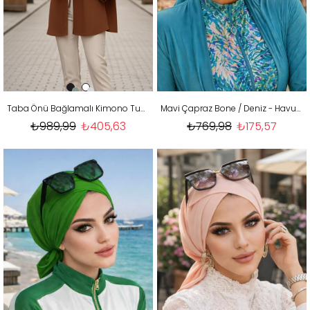
Taba Önü Bağlamalı Kimono Tunik / Likralı Ütü İstemez Kumaş
Mavi Çapraz Bone / Deniz - Havuz Bonesi
₺989,99
₺405,63
₺769,98
₺175,57