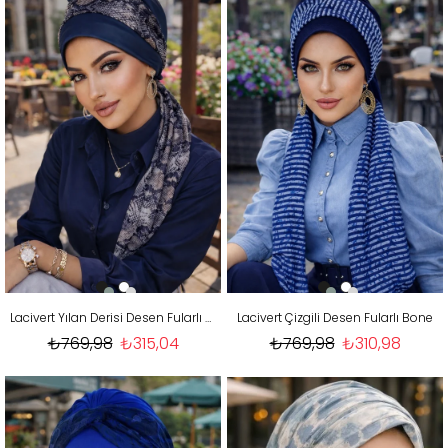
Lacivert Yılan Derisi Desen Fularlı Bone
Lacivert Çizgili Desen Fularlı Bone
₺769,98
₺315,04
₺769,98
₺310,98