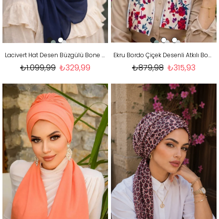
Lacivert Hat Desen Büzgülü Bone Hazır Şal
Ekru Bordo Çiçek Desenli Atkılı Bone
₺1.099,99
₺329,99
₺879,98
₺315,93