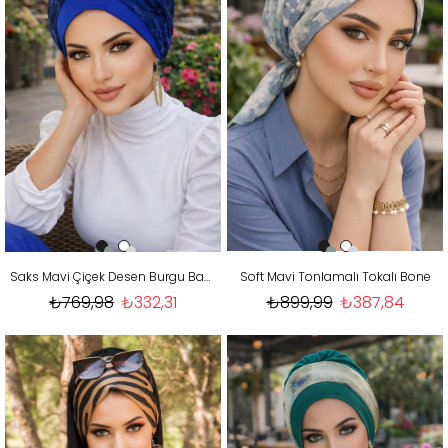
Saks Mavi Çiçek Desen Burgu Bantlı Bone
Soft Mavi Tonlamalı Tokalı Bone
₺769,98
₺332,31
₺899,99
₺387,84