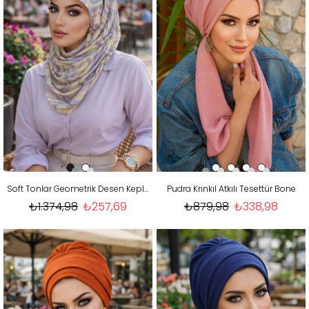
Soft Tonlar Geometrik Desen Kepli Bandana Şapka Şal
Pudra Krınkıl Atkılı Tesettür Bone
₺1.374,98
₺257,69
₺879,98
₺338,98