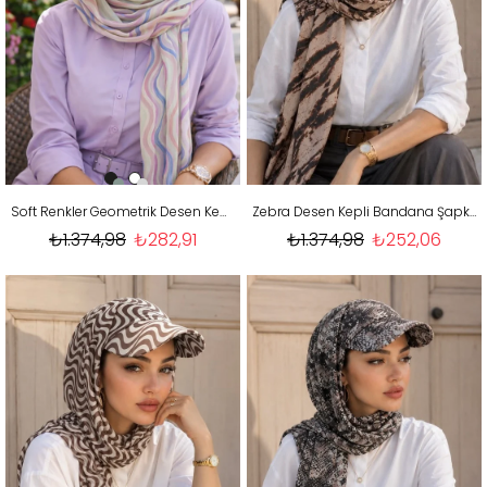
Soft Renkler Geometrik Desen Kepli Bandana Şapka Şal
Zebra Desen Kepli Bandana Şapka Şal
₺1.374,98
₺282,91
₺1.374,98
₺252,06