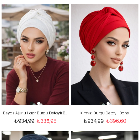
Beyaz Ajurlu Hazır Burgu Detaylı Bone
Kırmızı Burgu Detaylı Bone
₺934,99
₺335,98
₺934,99
₺396,60