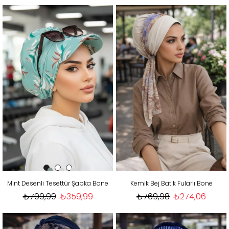
Mint Desenli Tesettür Şapka Bone
Kemik Bej Batik Fularlı Bone
₺799,99
₺359,99
₺769,98
₺274,06