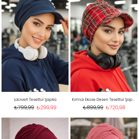
Lacivert Tesettür Şapka
Kırmızı Ekose Desen Tesettür Şapka
₺799,99
₺299,99
₺899,99
₺720,98