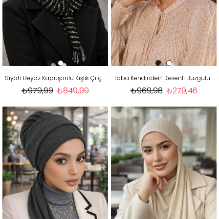
Siyah Beyaz Kapüşonlu Kışlık Çıtçıtlı Şal
Taba Kendinden Desenli Büzgülü Bone
₺979,99
₺849,99
₺969,98
₺279,46