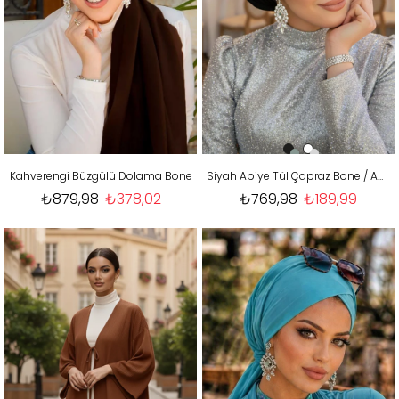
Kahverengi Büzgülü Dolama Bone
Siyah Abiye Tül Çapraz Bone / Abiye Üstüne kullanılabilir
₺879,98
₺378,02
₺769,98
₺189,99