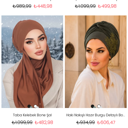
₺989,99
₺448,98
₺1.099,99
₺499,98
Taba Kelebek Bone Şal
Haki Nakışlı Hazır Burgu Detaylı Bone
₺1.099,99
₺482,98
₺934,99
₺606,47