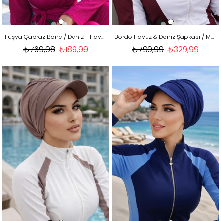
Fuşya Çapraz Bone / Deniz - Havuz Bonesi
Bordo Havuz & Deniz Şapkası / Mayo Üstüne Kullanılabilir
₺769,98
₺189,99
₺799,99
₺329,99