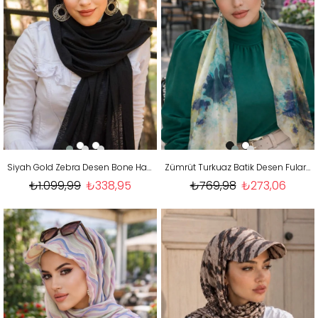
Siyah Gold Zebra Desen Bone Hazır Şal
Zümrüt Turkuaz Batik Desen Fularlı Bone
₺1.099,99
₺338,95
₺769,98
₺273,06