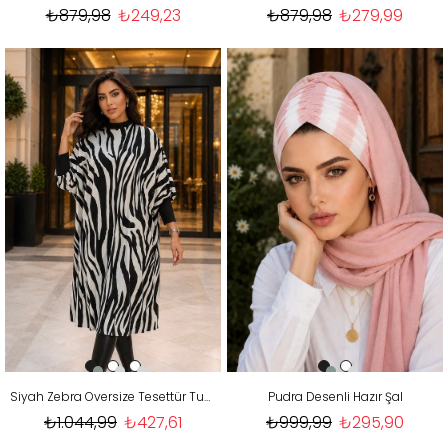
₺879,98
₺249,23
₺879,98
₺279,99
Siyah Zebra Oversize Tesettür Tunik
Pudra Desenli Hazır Şal
₺1.044,99
₺427,61
₺999,99
₺295,90