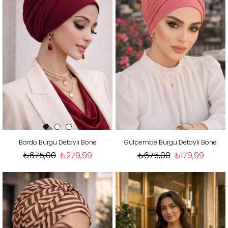
Bordo Burgu Detaylı Bone
Gülpembe Burgu Detaylı Bone
₺675,00
₺279,99
₺675,00
₺179,99