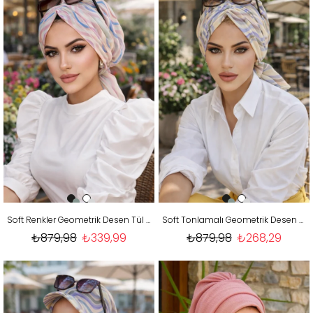
Soft Renkler Geometrik Desen Tül Tokalı Bone
Soft Tonlamalı Geometrik Desen Tül Tokalı Bone
₺879,98
₺339,99
₺879,98
₺268,29