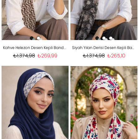
Kahve Helezon Desen Kepli Bandana Şapka Şal
Siyah Yılan Derisi Desen Kepli Bandana Şapka Şal
₺1.374,98
₺269,99
₺1.374,98
₺265,10