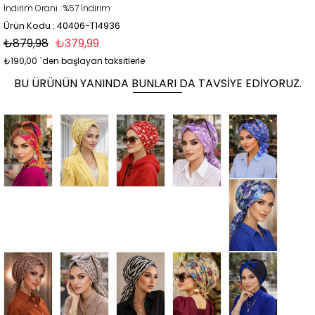
İndirim Oranı
:
%
57
İndirim
Ürün Kodu : 40406-T14936
₺879,98
₺379,99
₺190,00
`den başlayan taksitlerle
BU ÜRÜNÜN YANINDA BUNLARI DA TAVSIYE EDIYORUZ.