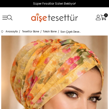
Süper Fırsatlar Sizleri Bekliyor!
0
Anasayfa
Tesettür Bone
Tokalı Bone
Sarı Çiçek Desenli Tokalı Bone