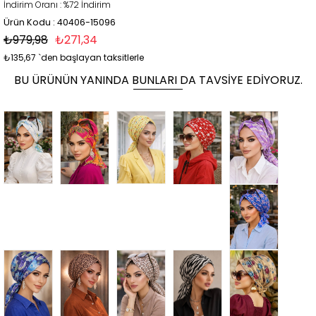
İndirim Oranı
:
%
72
İndirim
Ürün Kodu : 40406-15096
₺979,98
₺271,34
₺135,67
`den başlayan taksitlerle
BU ÜRÜNÜN YANINDA BUNLARI DA TAVSIYE EDIYORUZ.