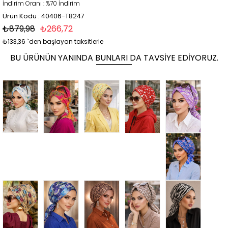
İndirim Oranı
:
%
70
İndirim
Ürün Kodu : 40406-T8247
₺879,98
₺266,72
₺133,36
`den başlayan taksitlerle
BU ÜRÜNÜN YANINDA BUNLARI DA TAVSIYE EDIYORUZ.