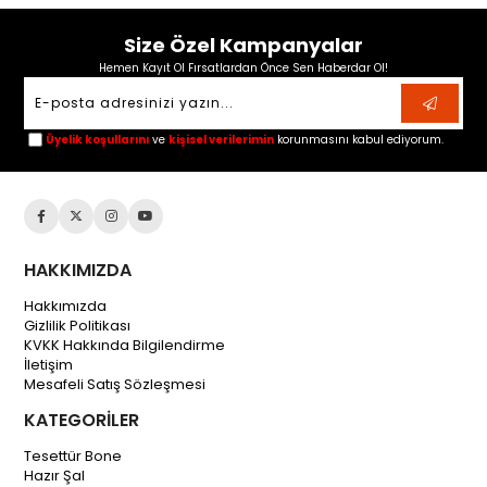
Size Özel Kampanyalar
Hemen Kayıt Ol Fırsatlardan Önce Sen Haberdar Ol!
Üyelik koşullarını
ve
kişisel verilerimin
korunmasını kabul ediyorum.
HAKKIMIZDA
Hakkımızda
Gizlilik Politikası
KVKK Hakkında Bilgilendirme
İletişim
Mesafeli Satış Sözleşmesi
KATEGORİLER
Tesettür Bone
Hazır Şal