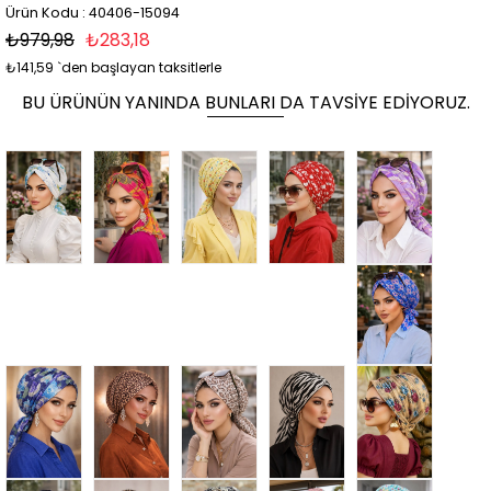
Ürün Kodu : 40406-15094
₺979,98
₺283,18
₺141,59
`den başlayan taksitlerle
BU ÜRÜNÜN YANINDA BUNLARI DA TAVSIYE EDIYORUZ.