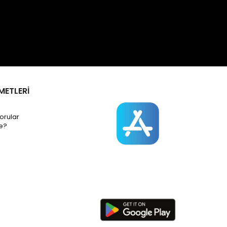
METLERİ
orular
e?