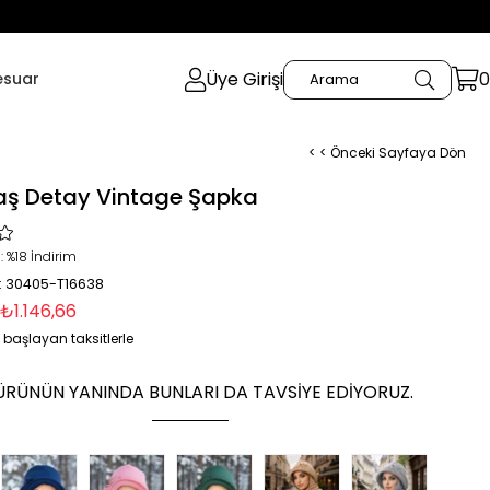
Üye Girişi
0
esuar
< < Önceki Sayfaya Dön
aş Detay Vintage Şapka
:
%
18
İndirim
: 30405-T16638
₺1.146,66
 başlayan taksitlerle
ÜRÜNÜN YANINDA BUNLARI DA TAVSIYE EDIYORUZ.