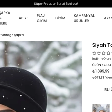
Süper Fırsatlar Sizleri Bekliyor!
ŞAPKA
PLAJ
KAMPANYALI
&
ABİYE
GİYİM
Aks
GİYİM
ÜRÜNLER
BERE
y Vintage Şapka
Siyah T
İndirim Oranı
ÜRÜN KODU 
₺1.399,99
₺573,33
`den
BU 