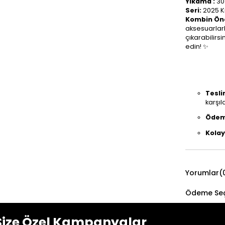
Yıkama :
30
Seri:
2025 K
Kombin Öne
aksesuarlar
çıkarabilirsi
edin! ✨
Tesli
karşıl
Ödem
Kolay
Yorumlar
(
Ödeme Seç
Size Özel Kampanyalar