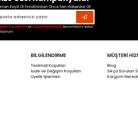
men Kayıt Ol Fırsatlardan Önce Sen Haberdar Ol!
yelik koşullarını
ve
kişisel verilerimin
korunmasını kabul
diyorum.
BİLGİLENDİRME
MÜŞTERİ HİZ
Teslimat Koşulları
Blog
İade ve Değişim Koşulları
Sıkça Sorulan S
Üyelik İşlemleri
Kargom Nered