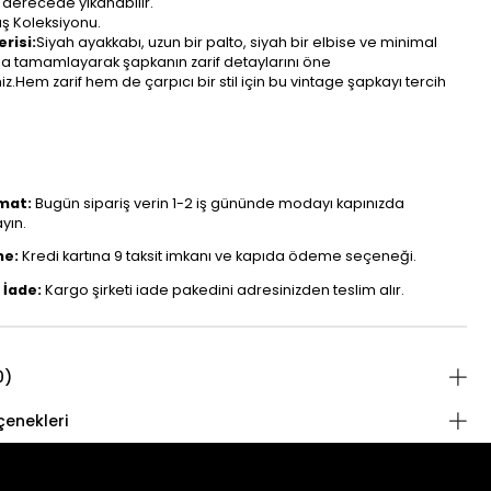
 derecede yıkanabilir.
ış Koleksiyonu.
risi:
Siyah ayakkabı, uzun bir palto, siyah bir elbise ve minimal
la tamamlayarak şapkanın zarif detaylarını öne
niz.Hem zarif hem de çarpıcı bir stil için bu vintage şapkayı tercih
mat:
Bugün sipariş verin 1-2 iş gününde modayı kapınızda
ayın.
e:
Kredi kartına 9 taksit imkanı ve kapıda ödeme seçeneği.
 İade:
Kargo şirketi iade pakedini adresinizden teslim alır.
0)
enekleri