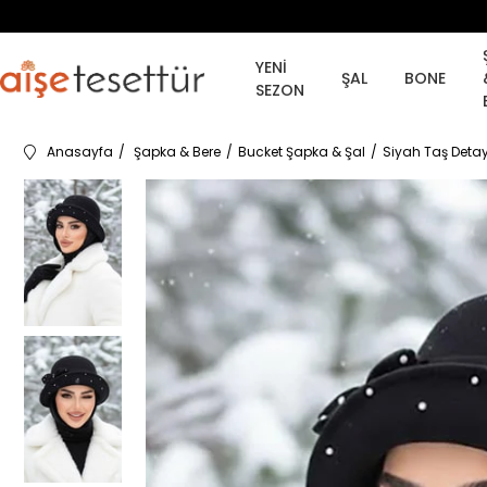
YENİ
ŞAL
BONE
SEZON
Anasayfa
Şapka & Bere
Bucket Şapka & Şal
Siyah Taş Deta