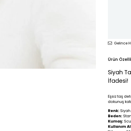
Gelince H
Ürün Özelli
Siyah Ta
İfadesi!
Eşsiz taş de
dokunuş katı
Renk:
Siyah
Beden:
Sta
Kumaş:
Scub
Kullanım Al