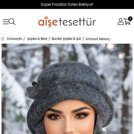
Süper Fırsatlar Sizleri Bekliyor!
0
Anasayfa
Şapka & Bere
Bucket Şapka & Şal
Antrasit Melanj Aksesuarlı Atkılı Vintage Şapka