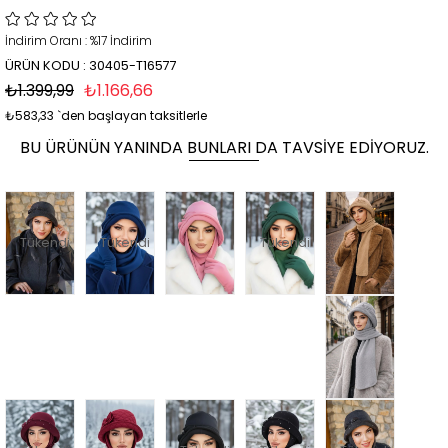
İndirim Oranı
:
%
17
İndirim
ÜRÜN KODU : 30405-T16577
₺1.399,99
₺1.166,66
₺583,33
`den başlayan taksitlerle
BU ÜRÜNÜN YANINDA BUNLARI DA TAVSIYE EDIYORUZ.
Tükendi
Tükendi
Tükendi