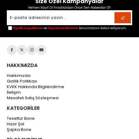
Size Özel Kampanyalar
Hemen Kayıt Ol Fırsatlardan Önce Sen Haberdar Ol!
Üyelik koşullarını
ve
kişisel verilerimin
korunmasını kabul ediyorum.
HAKKIMIZDA
Hakkımızda
Gizlilik Politikası
KVKK Hakkında Bilgilendirme
İletişim
Mesafeli Satış Sözleşmesi
KATEGORİLER
Tesettür Bone
Hazır Şal
Şapka Bone