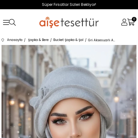
Süper Fırsatlar Sizleri Bekliyor!
0
Anasayfa
Şapka & Bere
Bucket Şapka & Şal
Gri Aksesuarlı Atkılı Vintage Şapka