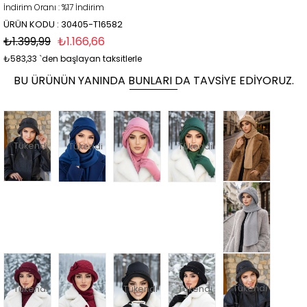
İndirim Oranı
:
%
17
İndirim
ÜRÜN KODU : 30405-T16582
₺1.399,99
₺1.166,66
₺583,33
`den başlayan taksitlerle
BU ÜRÜNÜN YANINDA BUNLARI DA TAVSIYE EDIYORUZ.
Tükendi
Tükendi
Tükendi
Tükendi
Tükendi
Tükendi
Tükendi