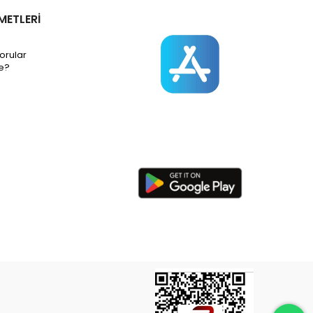
METLERİ
orular
e?