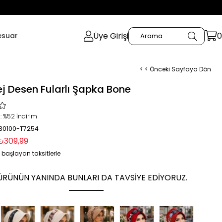
Üye Girişi
0
esuar
< < Önceki Sayfaya Dön
ej Desen Fularlı Şapka Bone
:
%
52
İndirim
 30100-T7254
₺309,99
 başlayan taksitlerle
ÜRÜNÜN YANINDA BUNLARI DA TAVSIYE EDIYORUZ.