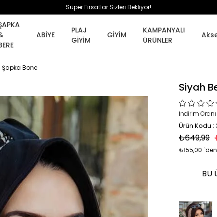
Süper Fırsatlar Sizleri Bekliyor!
ŞAPKA
PLAJ
KAMPANYALI
&
ABİYE
GİYİM
Aks
GİYİM
ÜRÜNLER
BERE
lı Şapka Bone
Siyah B
İndirim Oranı
Ürün Kodu :
₺649,99
₺155,00
`den
BU 