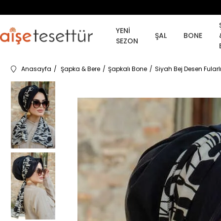
YENİ
ŞAL
BONE
SEZON
Anasayfa
Şapka & Bere
Şapkalı Bone
Siyah Bej Desen Fular