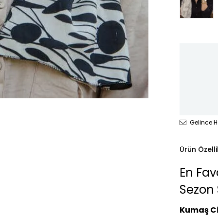
Gelince H
Ürün Özelli
En Fav
Sezon S
Kumaş Ci