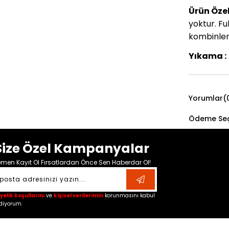
Ürün Özell
yoktur. Ful
kombinleri
Yıkama :
Yorumlar
(
Ödeme Seç
Size Özel Kampanyalar
men Kayıt Ol Fırsatlardan Önce Sen Haberdar Ol!
yelik koşullarını
ve
kişisel verilerimin
korunmasını kabul
diyorum.