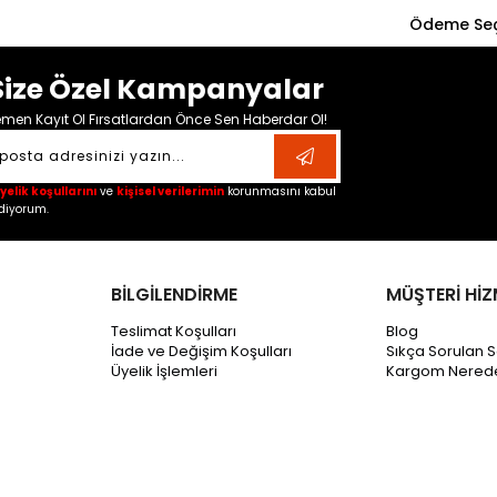
Ödeme Seç
Size Özel Kampanyalar
men Kayıt Ol Fırsatlardan Önce Sen Haberdar Ol!
yelik koşullarını
ve
kişisel verilerimin
korunmasını kabul
diyorum.
BİLGİLENDİRME
MÜŞTERİ HİZ
Teslimat Koşulları
Blog
İade ve Değişim Koşulları
Sıkça Sorulan S
Üyelik İşlemleri
Kargom Nered