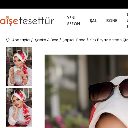
YENİ
ŞAL
BONE
SEZON
Anasayfa
Şapka & Bere
Şapkalı Bone
Kırık Beyaz Mercan Çiz