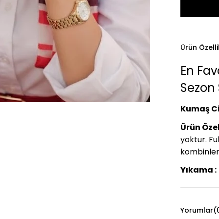
Ürün Özelli
En Fav
Sezon S
Kumaş Ci
Ürün Özell
yoktur. Ful
kombinleri
Yıkama :
Yorumlar
(