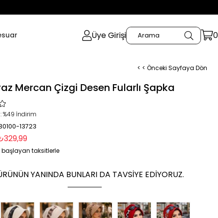
Üye Girişi
0
esuar
< < Önceki Sayfaya Dön
eyaz Mercan Çizgi Desen Fularlı Şapka
:
%
49
İndirim
 30100-13723
₺329,99
 başlayan taksitlerle
ÜRÜNÜN YANINDA BUNLARI DA TAVSIYE EDIYORUZ.