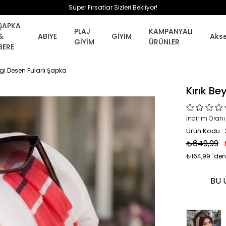
Süper Fırsatlar Sizleri Bekliyor!
ŞAPKA
PLAJ
KAMPANYALI
&
ABİYE
GİYİM
Aks
GİYİM
ÜRÜNLER
BERE
gi Desen Fularlı Şapka
Kırık B
İndirim Oranı
Ürün Kodu :
₺649,99
₺164,99
`den
BU 