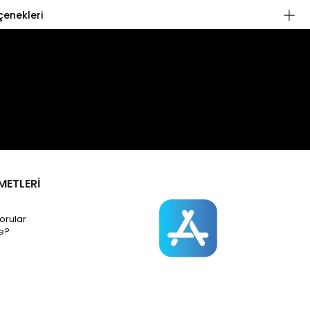
enekleri
METLERİ
orular
e?