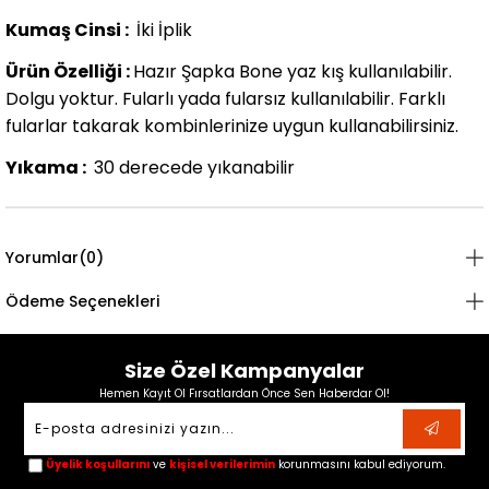
Kumaş Cinsi :
İki İplik
Ürün Özelliği :
Hazır Şapka Bone yaz kış kullanılabilir.
Dolgu yoktur. Fularlı yada fularsız kullanılabilir. Farklı
fularlar takarak kombinlerinize uygun kullanabilirsiniz.
Yıkama :
30 derecede yıkanabilir
Yorumlar
(0)
Ödeme Seçenekleri
Size Özel Kampanyalar
Hemen Kayıt Ol Fırsatlardan Önce Sen Haberdar Ol!
Üyelik koşullarını
ve
kişisel verilerimin
korunmasını kabul ediyorum.