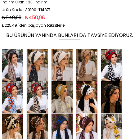
İndirim Oranı
:
%
31
İndirim
Ürün Kodu : 30100-T14371
₺649,99
₺450,98
₺225,49
`den başlayan taksitlerle
BU ÜRÜNÜN YANINDA BUNLARI DA TAVSIYE EDIYORUZ.