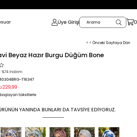
Üye Girişi
0
esuar
< < Önceki Sayfaya Dön
vi Beyaz Hazır Burgu Düğüm Bone
:
%
74
İndirim
 40304BRG-T16347
₺229,99
başlayan taksitlerle
ÜRÜNÜN YANINDA BUNLARI DA TAVSIYE EDIYORUZ.