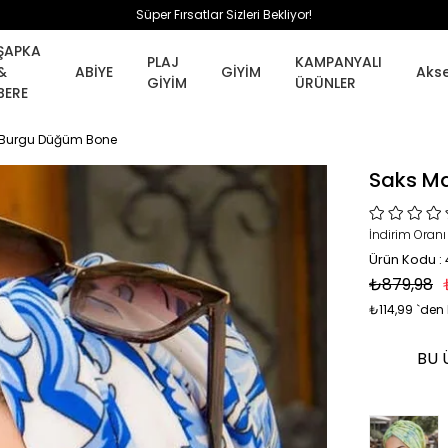
Süper Fırsatlar Sizleri Bekliyor!
ŞAPKA
PLAJ
KAMPANYALI
&
ABİYE
GİYİM
Aks
GİYİM
ÜRÜNLER
BERE
r Burgu Düğüm Bone
Saks Ma
İndirim Oranı
Ürün Kodu :
₺879,98
₺114,99
`den 
BU 