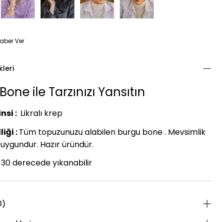
aber Ver
kleri
one ile Tarzınızı Yansıtın
nsi :
Likralı krep
iği :
Tüm topuzunuzu alabilen burgu bone . Mevsimlik
uygundur. Hazır üründür.
30 derecede yıkanabilir
0)