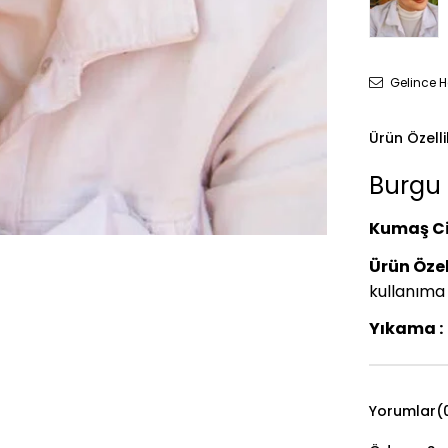
Gelince H
Ürün Özelli
Burgu B
Kumaş Ci
Ürün Özell
kullanıma 
Yıkama :
Yorumlar
(