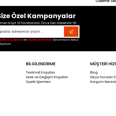
Ödeme Seç
Size Özel Kampanyalar
men Kayıt Ol Fırsatlardan Önce Sen Haberdar Ol!
yelik koşullarını
ve
kişisel verilerimin
korunmasını kabul
diyorum.
BİLGİLENDİRME
MÜŞTERİ HİZ
Teslimat Koşulları
Blog
İade ve Değişim Koşulları
Sıkça Sorulan S
Üyelik İşlemleri
Kargom Nered