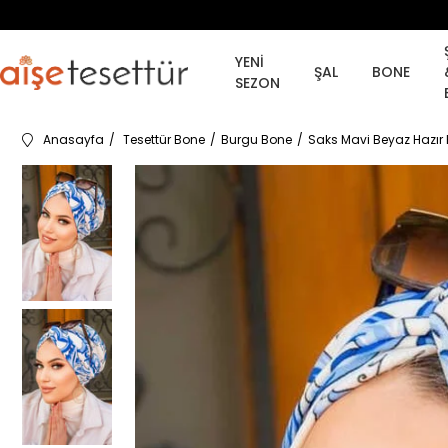
YENİ
ŞAL
BONE
SEZON
Anasayfa
Tesettür Bone
Burgu Bone
Saks Mavi Beyaz Hazı