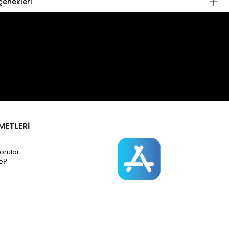
enekleri
METLERİ
orular
e?