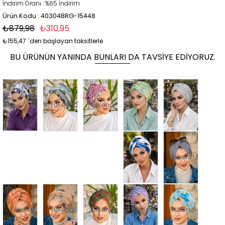
İndirim Oranı
:
%
65
İndirim
Ürün Kodu : 40304BRG-15448
₺879,98
₺310,95
₺155,47
`den başlayan taksitlerle
BU ÜRÜNÜN YANINDA BUNLARI DA TAVSIYE EDIYORUZ.
Tükendi
Tükendi
Tükendi
Tükendi
Tükendi
Tükendi
Tükendi
Tükendi