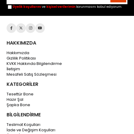
Üyelik koşullarını
ve
kişisel verilerimin
korunmasını kabul ediyorum.
HAKKIMIZDA
Hakkımızda
Gizlilik Politikası
KVKK Hakkında Bilgilendirme
İletişim
Mesafeli Satış Sözleşmesi
KATEGORİLER
Tesettür Bone
Hazır Şal
Şapka Bone
BİLGİLENDİRME
Teslimat Koşulları
İade ve Değişim Koşulları