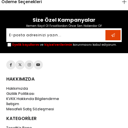
Ödeme Seçenekleri
Size Özel Kampanyalar
Hemen Kayıt Ol Fırsatlardan Önce Sen Haberdar Ol!
Üyelik koşullarını
ve
kişisel verilerimin
korunmasını kabul ediyorum.
HAKKIMIZDA
Hakkımızda
Gizlilik Politikası
KVKK Hakkında Bilgilendirme
İletişim
Mesafeli Satış Sözleşmesi
KATEGORİLER
Tesettür Bone