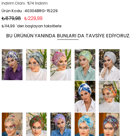
İndirim Oranı
:
%
74
İndirim
Ürün Kodu : 40304BRG-15229
₺879,98
₺229,99
₺114,99
`den başlayan taksitlerle
BU ÜRÜNÜN YANINDA BUNLARI DA TAVSIYE EDIYORUZ.
Tükendi
Tükendi
Tükendi
Tükendi
Tükendi
Tükendi
Tükendi
Tükendi