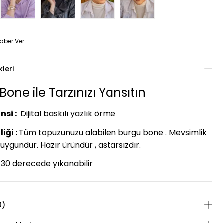
aber Ver
kleri
one ile Tarzınızı Yansıtın
nsi :
Dijital baskılı yazlık örme
iği :
Tüm topuzunuzu alabilen burgu bone . Mevsimlik
uygundur. Hazır üründür , astarsızdır.
30 derecede yıkanabilir
0)