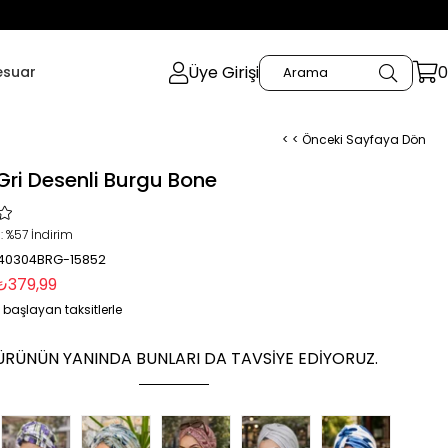
Üye Girişi
0
esuar
< < Önceki Sayfaya Dön
ri Desenli Burgu Bone
:
%
57
İndirim
 40304BRG-15852
₺379,99
 başlayan taksitlerle
ÜRÜNÜN YANINDA BUNLARI DA TAVSIYE EDIYORUZ.