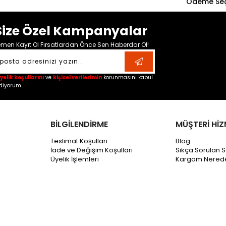
Ödeme Seç
Size Özel Kampanyalar
men Kayıt Ol Fırsatlardan Önce Sen Haberdar Ol!
yelik koşullarını
ve
kişisel verilerimin
korunmasını kabul
diyorum.
BİLGİLENDİRME
MÜŞTERİ HİZ
Teslimat Koşulları
Blog
İade ve Değişim Koşulları
Sıkça Sorulan S
Üyelik İşlemleri
Kargom Nered