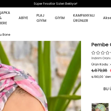
Süper Fırsatlar Sizleri Bekliyor!
ŞAPKA
PLAJ
KAMPANYALI
&
ABİYE
GİYİM
Aks
GİYİM
ÜRÜNLER
BERE
gu Bone
Pembe G
İndirim Oranı
Ürün Kodu :
₺879,98
₺190,00
`den
BU 