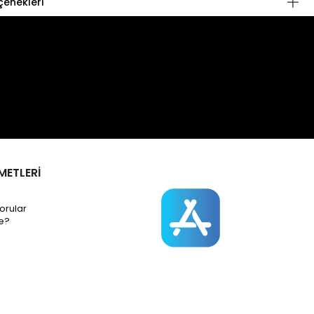
enekleri
METLERİ
orular
e?