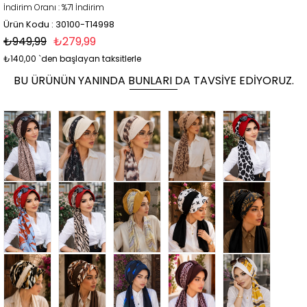
İndirim Oranı
:
%
71
İndirim
Ürün Kodu : 30100-T14998
₺949,99
₺279,99
₺140,00
`den başlayan taksitlerle
BU ÜRÜNÜN YANINDA BUNLARI DA TAVSIYE EDIYORUZ.