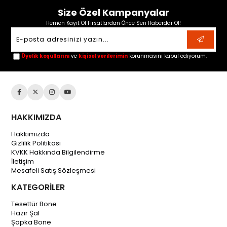
Size Özel Kampanyalar
Hemen Kayıt Ol Fırsatlardan Önce Sen Haberdar Ol!
Üyelik koşullarını
ve
kişisel verilerimin
korunmasını kabul ediyorum.
HAKKIMIZDA
Hakkımızda
Gizlilik Politikası
KVKK Hakkında Bilgilendirme
İletişim
Mesafeli Satış Sözleşmesi
KATEGORİLER
Tesettür Bone
Hazır Şal
Şapka Bone