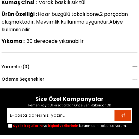
Kumaş Cinsi :
Varak baskılı sık tül
Ürün Özelliği :
Hazır büzgülü tokalı bone.2 parçadan
oluşmaktadır. Mevsimlik kullanıma uygundur.Abiye
kullanılabilir.
Yıkama :
30 derecede yıkanabilir
Yorumlar
(0)
Ödeme Seçenekleri
Size Özel Kampanyalar
Hemen Kayıt Ol Fırsatlardan Önce Sen Haberdar Ol!
Üyelik koşullarını
ve
kişisel verilerimin
korunmasını kabul ediyorum.