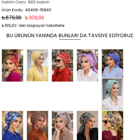
İndirim Oranı
:
%
65
İndirim
Ürün Kodu : 40406-15840
₺879,98
₺309,99
₺155,00
`den başlayan taksitlerle
BU ÜRÜNÜN YANINDA BUNLARI DA TAVSIYE EDIYORUZ.