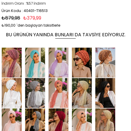
İndirim Oranı
:
%
57
İndirim
Ürün Kodu : 40401-T16513
₺879,98
₺379,99
₺190,00
`den başlayan taksitlerle
BU ÜRÜNÜN YANINDA BUNLARI DA TAVSIYE EDIYORUZ.