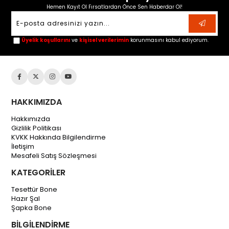
Hemen Kayıt Ol Fırsatlardan Önce Sen Haberdar Ol!
Üyelik koşullarını
ve
kişisel verilerimin
korunmasını kabul ediyorum.
HAKKIMIZDA
Hakkımızda
Gizlilik Politikası
KVKK Hakkında Bilgilendirme
İletişim
Mesafeli Satış Sözleşmesi
KATEGORİLER
Tesettür Bone
Hazır Şal
Şapka Bone
BİLGİLENDİRME