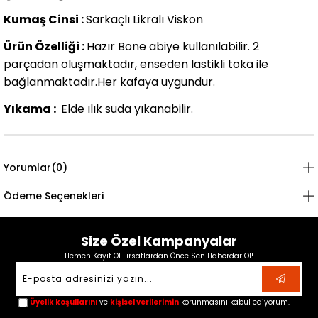
Kumaş Cinsi :
Sarkaçlı Likralı Viskon
Ürün Özelliği :
Hazır Bone abiye kullanılabilir. 2
parçadan oluşmaktadır, enseden lastikli toka ile
bağlanmaktadır.Her kafaya uygundur.
Yıkama :
Elde ılık suda yıkanabilir.
Yorumlar
(0)
Ödeme Seçenekleri
Size Özel Kampanyalar
Hemen Kayıt Ol Fırsatlardan Önce Sen Haberdar Ol!
Üyelik koşullarını
ve
kişisel verilerimin
korunmasını kabul ediyorum.