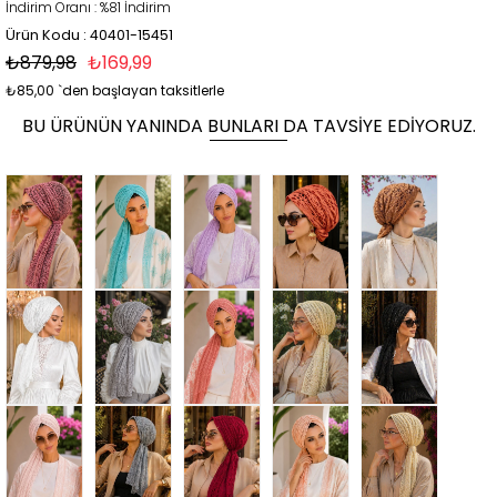
İndirim Oranı
:
%
81
İndirim
Ürün Kodu : 40401-15451
₺879,98
₺169,99
₺85,00
`den başlayan taksitlerle
BU ÜRÜNÜN YANINDA BUNLARI DA TAVSIYE EDIYORUZ.