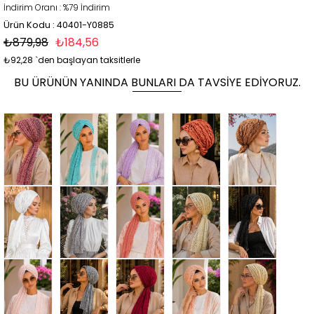
İndirim Oranı
:
%
79
İndirim
Ürün Kodu : 40401-Y0885
₺879,98
₺184,56
₺92,28
`den başlayan taksitlerle
BU ÜRÜNÜN YANINDA BUNLARI DA TAVSIYE EDIYORUZ.