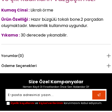
Kumaş Cinsi :
Likralı örme
Ürün Özelliği :
Hazır büzgülü tokalı bone.2 parçadan
oluşmaktadır. Mevsimlik kullanıma uygundur.
Yıkama :
30 derecede yıkanabilir.
Yorumlar
(0)
Ödeme Seçenekleri
Size Özel Kampanyalar
Hemen Kayıt Ol Fırsatlardan Önce Sen Haberdar Ol!
Üyelik koşullarını
ve
kişisel verilerimin
korunmasını kabul ediyorum.