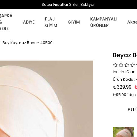
Süper Fırsatlar Sizleri Bekliyor!
ŞAPKA
PLAJ
KAMPANYALI
&
ABİYE
GİYİM
Aks
GİYİM
ÜRÜNLER
BERE
tal Boy Kaymaz Bone - 40500
Beyaz B
İndirim Oranı
Ürün Kodu :
₺329,99
₺95,00
`den 
BU 