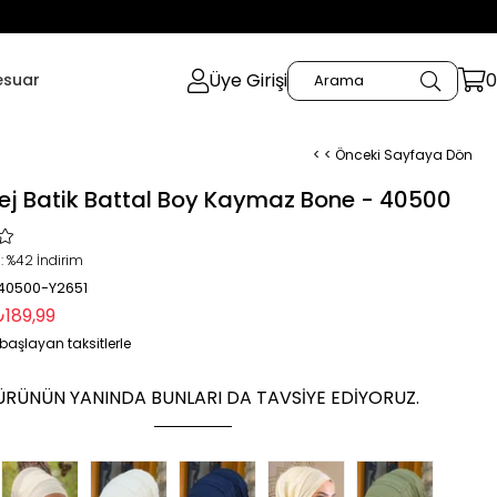
Üye Girişi
0
esuar
< < Önceki Sayfaya Dön
ej Batik Battal Boy Kaymaz Bone - 40500
:
%
42
İndirim
 40500-Y2651
₺189,99
başlayan taksitlerle
ÜRÜNÜN YANINDA BUNLARI DA TAVSIYE EDIYORUZ.