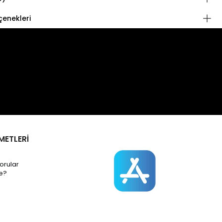
enekleri
METLERİ
orular
e?