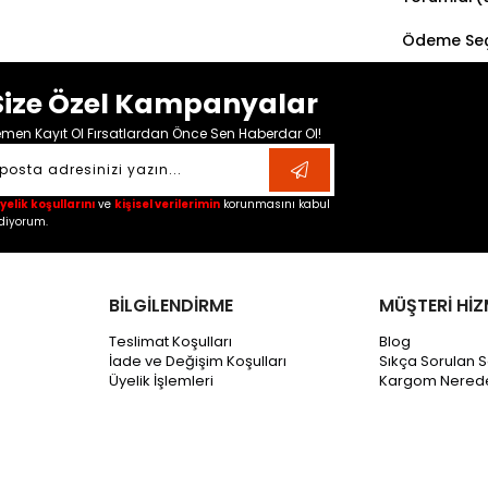
Ödeme Seç
Size Özel Kampanyalar
men Kayıt Ol Fırsatlardan Önce Sen Haberdar Ol!
yelik koşullarını
ve
kişisel verilerimin
korunmasını kabul
diyorum.
BİLGİLENDİRME
MÜŞTERİ HİZ
Teslimat Koşulları
Blog
İade ve Değişim Koşulları
Sıkça Sorulan S
Üyelik İşlemleri
Kargom Nered