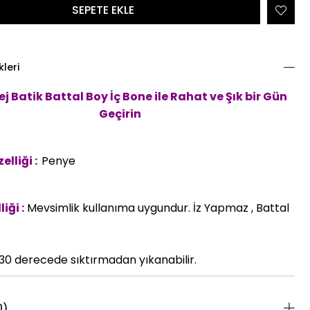
kleri
j Batik Battal Boy İç Bone
ile Rahat ve Şık bir Gün
Geçirin
lliği :
Penye
iği :
Mevsimlik kullanıma uygundur. İz Yapmaz , Battal
30 derecede sıktırmadan yıkanabilir.
0)