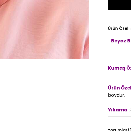
Ürün Özelli
Beyaz Be
Kumaş Öze
Ürün Özell
boydur.
Yıkama :
Yorumlar
(