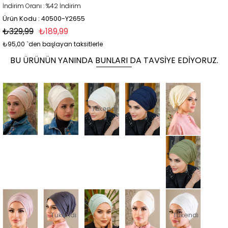
İndirim Oranı
:
%
42
İndirim
Ürün Kodu : 40500-Y2655
₺329,99
₺189,99
₺95,00
`den başlayan taksitlerle
BU ÜRÜNÜN YANINDA BUNLARI DA TAVSIYE EDIYORUZ.
Tükendi
Tükendi
Tükendi