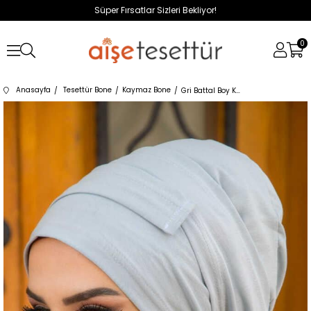
Süper Fırsatlar Sizleri Bekliyor!
0
Anasayfa
Tesettür Bone
Kaymaz Bone
Gri Battal Boy Kaymaz Bone - 40500