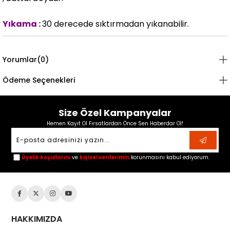
Yıkama :
30 derecede sıktırmadan yıkanabilir.
Yorumlar
(0)
Ödeme Seçenekleri
Size Özel Kampanyalar
Hemen Kayıt Ol Fırsatlardan Önce Sen Haberdar Ol!
Üyelik koşullarını
ve
kişisel verilerimin
korunmasını kabul ediyorum.
HAKKIMIZDA