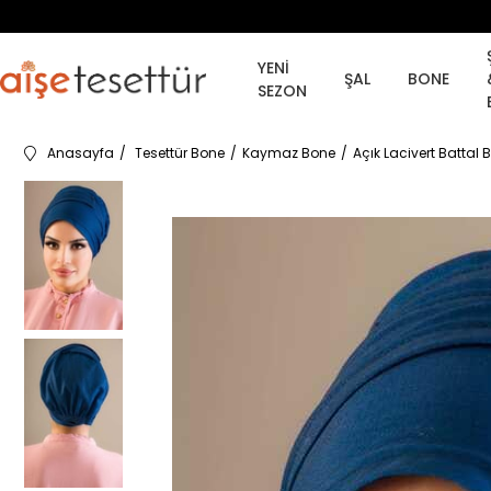
YENİ
ŞAL
BONE
SEZON
Anasayfa
Tesettür Bone
Kaymaz Bone
Açık Lacivert Batta