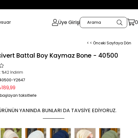
Üye Girişi
0
esuar
< < Önceki Sayfaya Dön
civert Battal Boy Kaymaz Bone - 40500
:
%
42
İndirim
 40500-Y2647
₺189,99
başlayan taksitlerle
ÜRÜNÜN YANINDA BUNLARI DA TAVSIYE EDIYORUZ.