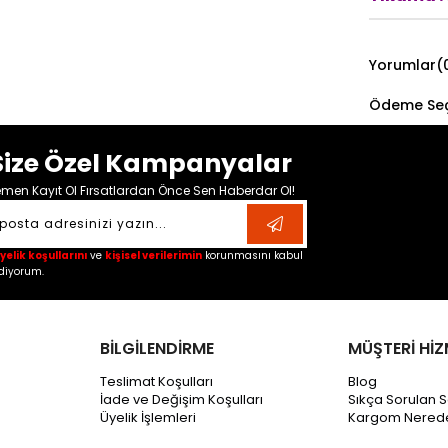
Yorumlar
(
Ödeme Seç
Size Özel Kampanyalar
men Kayıt Ol Fırsatlardan Önce Sen Haberdar Ol!
yelik koşullarını
ve
kişisel verilerimin
korunmasını kabul
diyorum.
BİLGİLENDİRME
MÜŞTERİ HİZ
Teslimat Koşulları
Blog
İade ve Değişim Koşulları
Sıkça Sorulan S
Üyelik İşlemleri
Kargom Nered