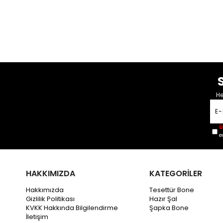
He
Ü
e
HAKKIMIZDA
KATEGORİLER
Hakkımızda
Tesettür Bone
Gizlilik Politikası
Hazır Şal
KVKK Hakkında Bilgilendirme
Şapka Bone
İletişim