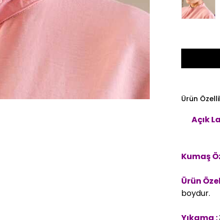
Ürün Özelli
Açık L
Kumaş Öze
Ürün Özell
boydur.
Yıkama :