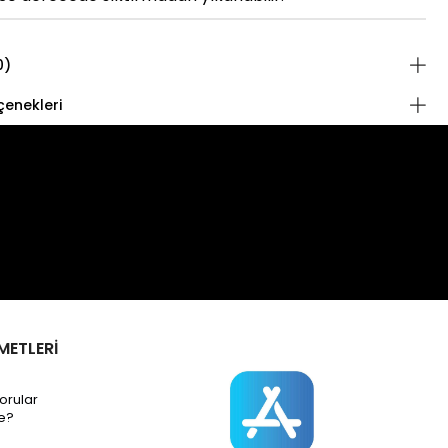
0)
enekleri
METLERİ
orular
e?