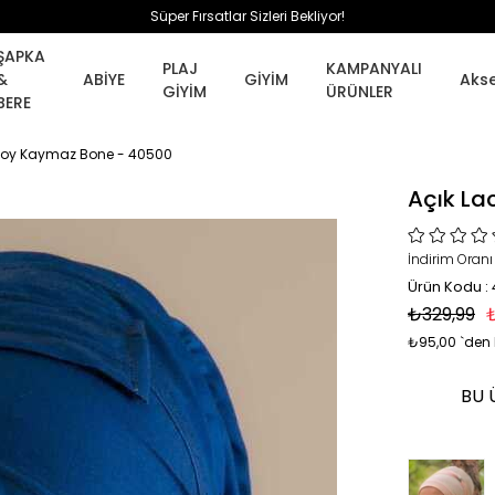
Süper Fırsatlar Sizleri Bekliyor!
ŞAPKA
PLAJ
KAMPANYALI
&
ABİYE
GİYİM
Aks
GİYİM
ÜRÜNLER
BERE
l Boy Kaymaz Bone - 40500
Açık La
İndirim Oranı
Ürün Kodu :
₺329,99
₺95,00
`den 
BU 