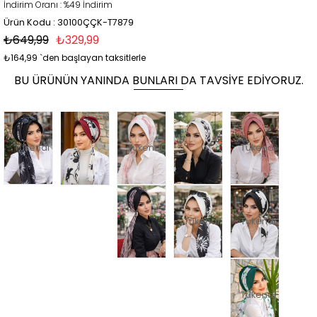
İndirim Oranı
:
%
49
İndirim
Ürün Kodu : 30100ÇÇK-T7879
₺649,99
₺329,99
₺164,99
`den başlayan taksitlerle
BU ÜRÜNÜN YANINDA BUNLARI DA TAVSIYE EDIYORUZ.
Tükendi
Tükendi
Tükendi
Tükendi
Tükendi
Tükendi