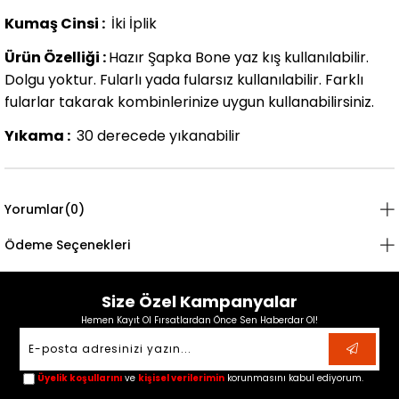
Kumaş Cinsi :
İki İplik
Ürün Özelliği :
Hazır Şapka Bone yaz kış kullanılabilir.
Dolgu yoktur. Fularlı yada fularsız kullanılabilir. Farklı
fularlar takarak kombinlerinize uygun kullanabilirsiniz.
Yıkama :
30 derecede yıkanabilir
Yorumlar
(0)
Ödeme Seçenekleri
Size Özel Kampanyalar
Hemen Kayıt Ol Fırsatlardan Önce Sen Haberdar Ol!
Üyelik koşullarını
ve
kişisel verilerimin
korunmasını kabul ediyorum.