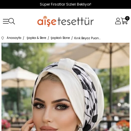
Süper Fırsatlar Sizleri Bekliyor!
0
Anasayfa
Şapka & Bere
Şapkalı Bone
Kırık Beyaz Puan Bantlı Şapka Bone