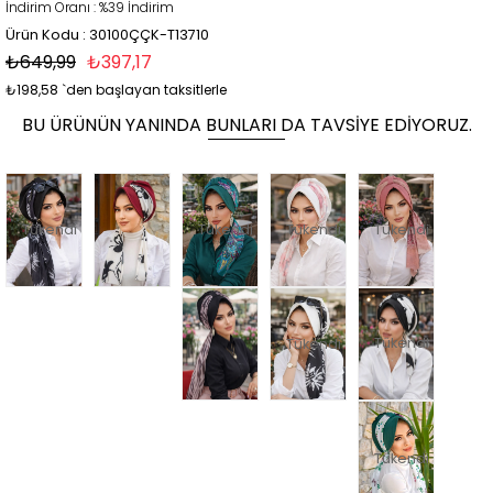
İndirim Oranı
:
%
39
İndirim
Ürün Kodu : 30100ÇÇK-T13710
₺649,99
₺397,17
₺198,58
`den başlayan taksitlerle
BU ÜRÜNÜN YANINDA BUNLARI DA TAVSIYE EDIYORUZ.
Tükendi
Tükendi
Tükendi
Tükendi
Tükendi
Tükendi
Tükendi