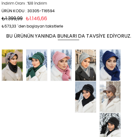
İndirim Oranı
:
%
18
İndirim
ÜRÜN KODU : 30305-T16594
₺1.399,99
₺1.146,66
₺573,33
`den başlayan taksitlerle
BU ÜRÜNÜN YANINDA BUNLARI DA TAVSIYE EDIYORUZ.
Tükendi
Tükendi