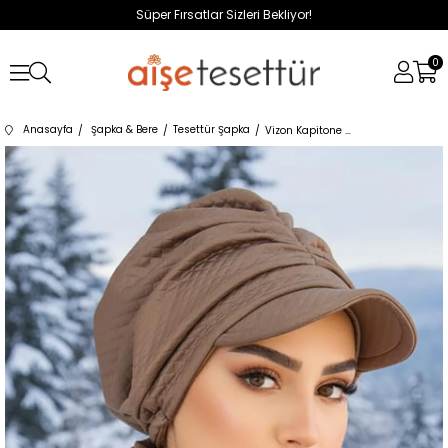
Süper Fırsatlar Sizleri Bekliyor!
0
Anasayfa
Şapka & Bere
Tesettür Şapka
Vizon Kapitone Büzgülü Tesettür Şapka