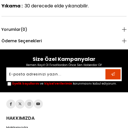
Yıkama :
30 derecede elde yıkanabilir.
Yorumlar
(0)
Ödeme Seçenekleri
Size Özel Kampanyalar
Hemen Kayıt Ol Fırsatlardan Önce Sen Haberdar Ol!
Üyelik koşullarını
ve
kişisel verilerimin
korunmasını kabul ediyorum.
HAKKIMIZDA
Hakkımızda