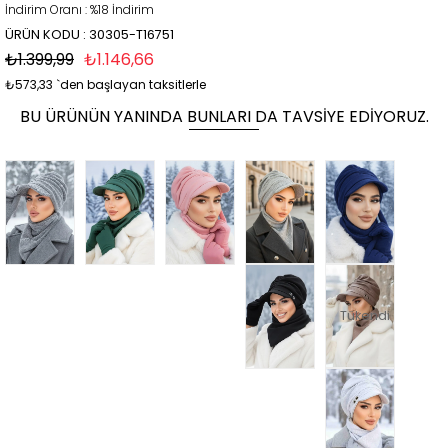
İndirim Oranı
:
%
18
İndirim
ÜRÜN KODU : 30305-T16751
₺1.399,99
₺1.146,66
₺573,33
`den başlayan taksitlerle
BU ÜRÜNÜN YANINDA BUNLARI DA TAVSIYE EDIYORUZ.
Tükendi