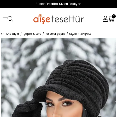
Süper Fırsatlar Sizleri Bekliyor!
0
Anasayfa
Şapka & Bere
Tesettür Şapka
Siyah Kürk Şapka ve Etol Takım