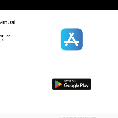
METLERİ
orular
e?