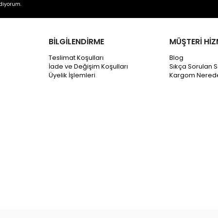
diyorum.
BİLGİLENDİRME
MÜŞTERİ HİZ
Teslimat Koşulları
Blog
İade ve Değişim Koşulları
Sıkça Sorulan S
Üyelik İşlemleri
Kargom Nered