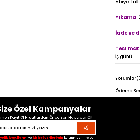
Abiye kulla
Yıkama:
3
İade ve d
Teslimat 
iş günü
Yorumlar
(
Ödeme Seç
Size Özel Kampanyalar
men Kayıt Ol Fırsatlardan Önce Sen Haberdar Ol!
yelik koşullarını
ve
kişisel verilerimin
korunmasını kabul