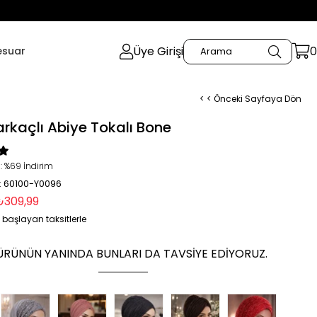
Üye Girişi
0
esuar
< < Önceki Sayfaya Dön
arkaçlı Abiye Tokalı Bone
:
%
69
İndirim
: 60100-Y0096
₺309,99
 başlayan taksitlerle
ÜRÜNÜN YANINDA BUNLARI DA TAVSIYE EDIYORUZ.