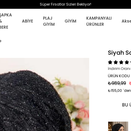
Süper Fırsatlar Sizleri Bekliyor!
ŞAPKA
PLAJ
KAMPANYALI
&
ABİYE
GİYİM
Aks
GİYİM
ÜRÜNLER
BERE
e
Siyah S
İndirim Oranı
ÜRÜN KODU 
₺989,99
₺155,00
`den
BU 