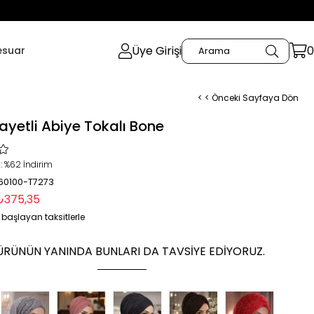
Üye Girişi
0
esuar
< < Önceki Sayfaya Dön
ayetli Abiye Tokalı Bone
:
%
62
İndirim
 60100-T7273
₺375,35
 başlayan taksitlerle
ÜRÜNÜN YANINDA BUNLARI DA TAVSIYE EDIYORUZ.