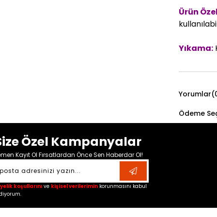
Ürün Özell
kullanılabil
Yıkama:
K
Yorumlar
(
Ödeme Seç
Size Özel Kampanyalar
men Kayıt Ol Fırsatlardan Önce Sen Haberdar Ol!
yelik koşullarını
ve
kişisel verilerimin
korunmasını kabul
diyorum.