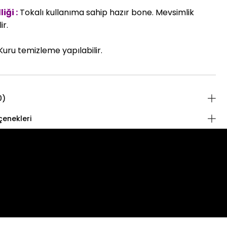
iği :
Tokalı kullanıma sahip hazır bone. Mevsimlik
ir.
uru temizleme yapılabilir.
0)
enekleri