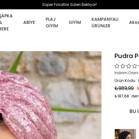
Süper Fırsatlar Sizleri Bekliyor!
ŞAPKA
PLAJ
KAMPANYALI
&
ABİYE
GİYİM
Aks
GİYİM
ÜRÜNLER
BERE
Pudra P
İndirim Oranı
Ürün Kodu :
₺989,99
₺187,68
`den
BU 