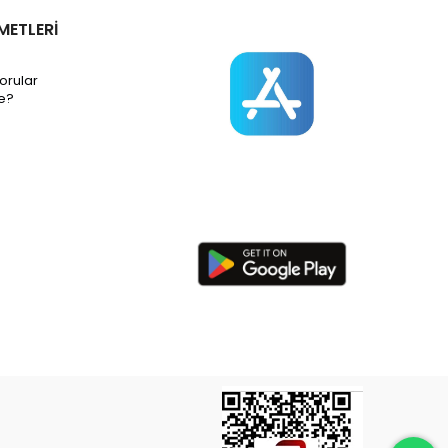
METLERİ
orular
e?