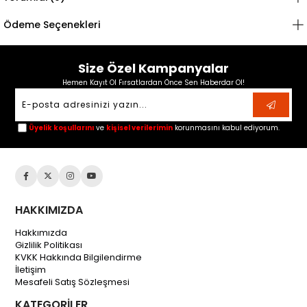
Ödeme Seçenekleri
Size Özel Kampanyalar
Hemen Kayıt Ol Fırsatlardan Önce Sen Haberdar Ol!
Üyelik koşullarını
ve
kişisel verilerimin
korunmasını kabul ediyorum.
HAKKIMIZDA
Hakkımızda
Gizlilik Politikası
KVKK Hakkında Bilgilendirme
İletişim
Mesafeli Satış Sözleşmesi
KATEGORİLER