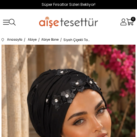
Süper Fırsatlar Sizleri Bekliyor!
0
Anasayfa
Abiye
Abiye Bone
Siyah Çiçekli Taşlı Abiye Tokalı Bone