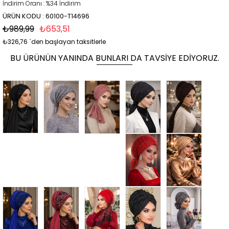
İndirim Oranı
:
%
34
İndirim
ÜRÜN KODU : 60100-T14696
₺989,99
₺653,51
₺326,76
`den başlayan taksitlerle
BU ÜRÜNÜN YANINDA BUNLARI DA TAVSIYE EDIYORUZ.