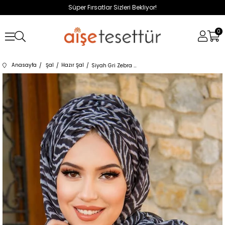
Süper Fırsatlar Sizleri Bekliyor!
0
Anasayfa
Şal
Hazır Şal
Siyah Gri Zebra Desen Hazır Şal