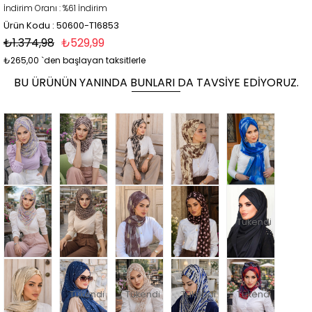
İndirim Oranı
:
%
61
İndirim
Ürün Kodu : 50600-T16853
₺1.374,98
₺529,99
₺265,00
`den başlayan taksitlerle
BU ÜRÜNÜN YANINDA BUNLARI DA TAVSIYE EDIYORUZ.
Tükendi
Tükendi
Tükendi
Tükendi
Tükendi