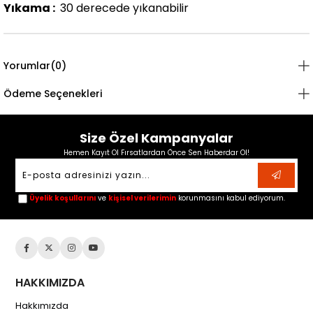
Yıkama :
30 derecede yıkanabilir
Yorumlar
(0)
Ödeme Seçenekleri
Size Özel Kampanyalar
Hemen Kayıt Ol Fırsatlardan Önce Sen Haberdar Ol!
Üyelik koşullarını
ve
kişisel verilerimin
korunmasını kabul ediyorum.
HAKKIMIZDA
Hakkımızda