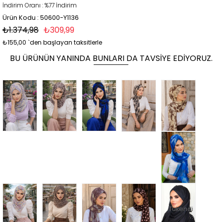
İndirim Oranı
:
%
77
İndirim
Ürün Kodu : 50600-Y1136
₺1.374,98
₺309,99
₺155,00
`den başlayan taksitlerle
BU ÜRÜNÜN YANINDA BUNLARI DA TAVSIYE EDIYORUZ.
Tükendi