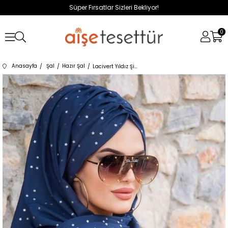
Süper Fırsatlar Sizleri Bekliyor!
0
Anasayfa
Şal
Hazır Şal
Lacivert Yıldız Şifon Hazır Şal - 50600