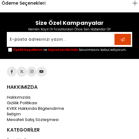
Ödeme Seçenekleri
Size Özel Kampanyalar
Hemen Kayıt Ol Fırsatlardan Önce Sen Haberdar Ol!
Üyelik koşullarını
ve
kişisel verilerimin
korunmasını kabul ediyorum.
HAKKIMIZDA
Hakkımızda
Gizlilik Politikası
KVKK Hakkında Bilgilendirme
İletişim
Mesafeli Satış Sözleşmesi
KATEGORİLER