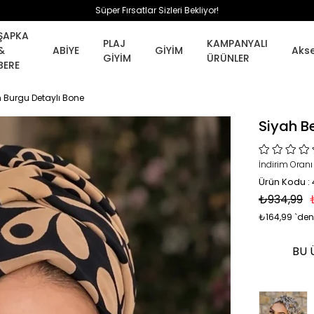
Süper Fırsatlar Sizleri Bekliyor!
ŞAPKA
PLAJ
KAMPANYALI
&
ABİYE
GİYİM
Aks
GİYİM
ÜRÜNLER
BERE
 Burgu Detaylı Bone
Siyah B
İndirim Oranı
Ürün Kodu :
₺934,99
₺164,99
`den
BU 