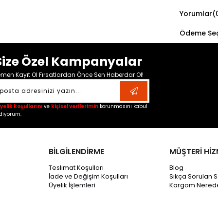
Yorumlar
(
Ödeme Seç
Size Özel Kampanyalar
men Kayıt Ol Fırsatlardan Önce Sen Haberdar Ol!
yelik koşullarını
ve
kişisel verilerimin
korunmasını kabul
diyorum.
BİLGİLENDİRME
MÜŞTERİ HİZ
Teslimat Koşulları
Blog
İade ve Değişim Koşulları
Sıkça Sorulan S
Üyelik İşlemleri
Kargom Nered