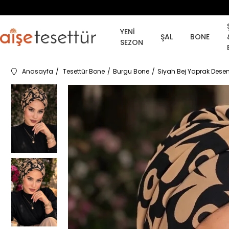
YENİ
ŞAL
BONE
SEZON
Anasayfa
Tesettür Bone
Burgu Bone
Siyah Bej Yaprak Desen