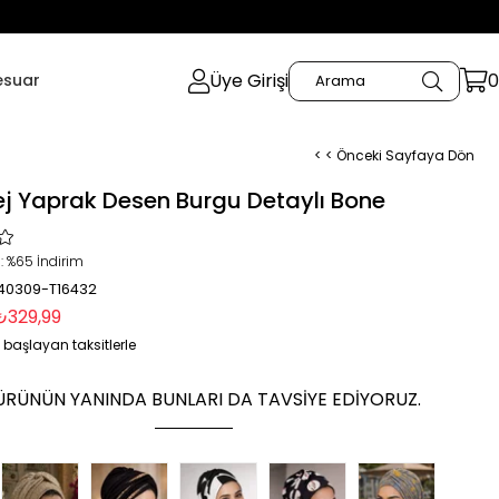
Üye Girişi
0
esuar
< < Önceki Sayfaya Dön
ej Yaprak Desen Burgu Detaylı Bone
:
%
65
İndirim
 40309-T16432
₺329,99
 başlayan taksitlerle
ÜRÜNÜN YANINDA BUNLARI DA TAVSIYE EDIYORUZ.