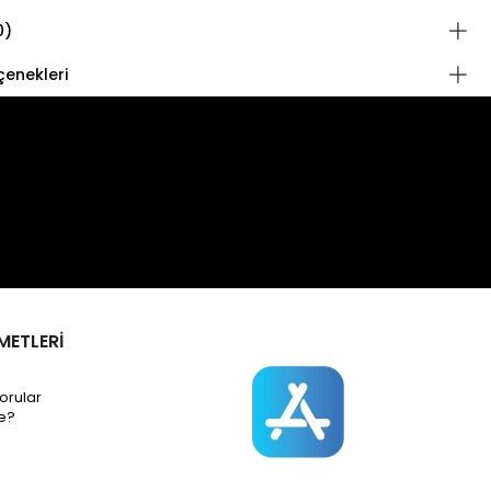
0)
enekleri
METLERİ
orular
e?