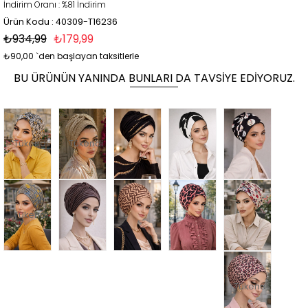
İndirim Oranı
:
%
81
İndirim
Ürün Kodu : 40309-T16236
₺934,99
₺179,99
₺90,00
`den başlayan taksitlerle
BU ÜRÜNÜN YANINDA BUNLARI DA TAVSIYE EDIYORUZ.
Tükendi
Tükendi
Tükendi
Tükendi