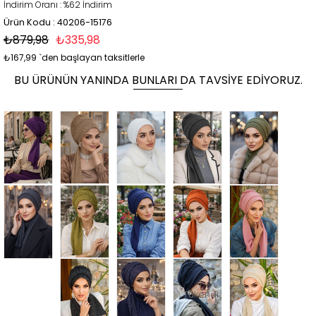
İndirim Oranı
:
%
62
İndirim
Ürün Kodu : 40206-15176
₺879,98
₺335,98
₺167,99
`den başlayan taksitlerle
BU ÜRÜNÜN YANINDA BUNLARI DA TAVSIYE EDIYORUZ.
Tükendi