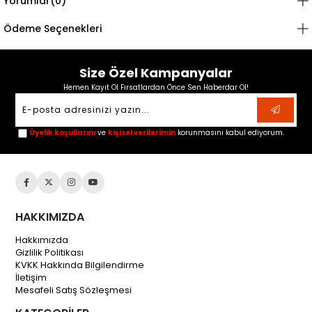
Yorumlar
(0)
Ödeme Seçenekleri
Size Özel Kampanyalar
Hemen Kayıt Ol Fırsatlardan Önce Sen Haberdar Ol!
Üyelik koşullarını
ve
kişisel verilerimin
korunmasını kabul ediyorum.
HAKKIMIZDA
Hakkımızda
Gizlilik Politikası
KVKK Hakkında Bilgilendirme
İletişim
Mesafeli Satış Sözleşmesi