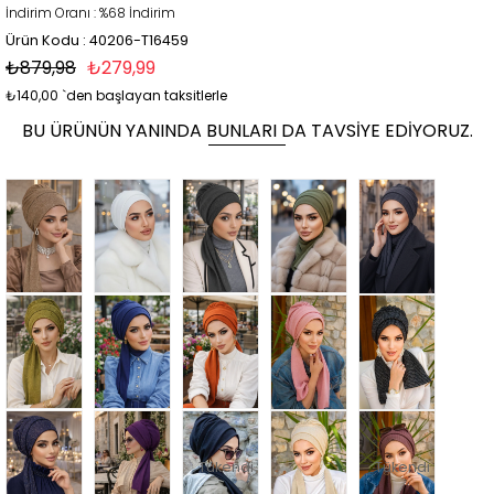
İndirim Oranı
:
%
68
İndirim
Ürün Kodu : 40206-T16459
₺879,98
₺279,99
₺140,00
`den başlayan taksitlerle
BU ÜRÜNÜN YANINDA BUNLARI DA TAVSIYE EDIYORUZ.
Tükendi
Tükendi